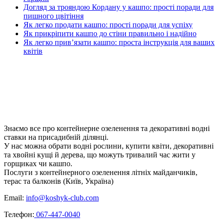
Догляд за трояндою Кордану у кашпо: прості поради для
пишного цвітіння
Як легко продати кашпо: прості поради для успіху
Як прикріпити кашпо до стіни правильно і надійно
Як легко прив’язати кашпо: проста інструкція для ваших
квітів
Знаємо все про контейнерне озеленення та декоративні водні
ставки на присадибній ділянці.
У нас можна обрати водні рослини, купити квіти, декоративні
та хвойні кущі й дерева, що можуть тривалий час жити у
горщиках чи кашпо.
Послуги з контейнерного озеленення літніх майданчиків,
терас та балконів (Київ, Україна)
Email:
info@koshyk-club.com
Телефон:
067-447-0040