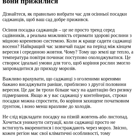
вони прижилися
Дізнайтеся, як правильно вибрати час для осінньої посадки
саджанців, щоб ваш сад добре прижився.
Осіння посадка саджанців – це не просто тренд серед
садівників, а реальна можливість отримати здорові рослини з
міцною кореневою системою. Коли ж краще садити саджанці
восени? Найкращий час зазвичай падає на період між кінцем
вересня і серединою жовтня. Чому? Тому що землі ще тепло, а
температура повітря починає поступово охолоджуватися. Це
створює ідеальні умови для того, щоб коріння рослин змогло
запровадитися до приходу морозів.
Важливо врахувати, що саджанці з оголеними коренями
бажано висаджувати раніше, приблизно з другої половини
вересня. Це дає їм трохи більше часу на адаптацію без ризику
підмерзання. Якщо ж у вас саджанці у контейнерах, строки
посадки можна спростити, бо коріння захищене початковим
ґрунтом, і воно менш вразливе до холодів.
Не слід відкладати посадку на пізній жовтень або листопад.
Хочеться уникнути ситуації, коли саджанці просто не
встигнуть вкоренитися і постраждають через мороз. Звісно,
кожен регіон має свої кліматичні особливості, тому