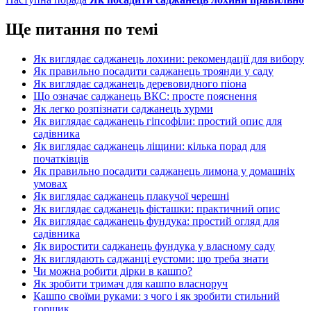
Ще питання по темі
Як виглядає саджанець лохини: рекомендації для вибору
Як правильно посадити саджанець троянди у саду
Як виглядає саджанець деревовидного піона
Що означає саджанець ВКС: просте пояснення
Як легко розпізнати саджанець хурми
Як виглядає саджанець гіпсофіли: простий опис для
садівника
Як виглядає саджанець ліщини: кілька порад для
початківців
Як правильно посадити саджанець лимона у домашніх
умовах
Як виглядає саджанець плакучої черешні
Як виглядає саджанець фісташки: практичний опис
Як виглядає саджанець фундука: простий огляд для
садівника
Як виростити саджанець фундука у власному саду
Як виглядають саджанці еустоми: що треба знати
Чи можна робити дірки в кашпо?
Як зробити тримач для кашпо власноруч
Кашпо своїми руками: з чого і як зробити стильний
горщик