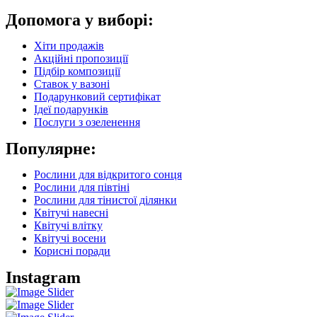
Допомога у виборі:
Хіти продажів
Акційні пропозиції
Підбір композиції
Ставок у вазоні
Подарунковий сертифікат
Ідеї подарунків
Послуги з озеленення
Популярне:
Рослини для відкритого сонця
Рослини для півтіні
Рослини для тінистої ділянки
Квітучі навесні
Квітучі влітку
Квітучі восени
Корисні поради
Instagram