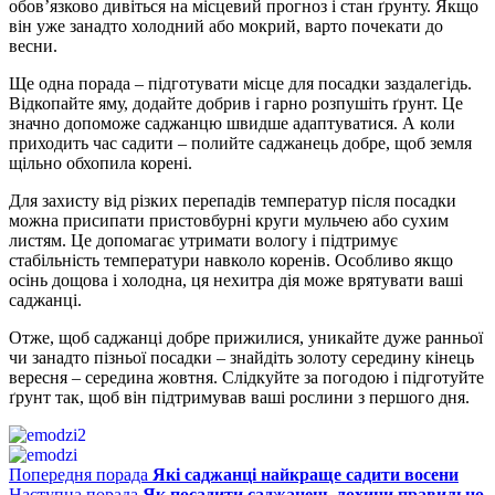
обов’язково дивіться на місцевий прогноз і стан ґрунту. Якщо
він уже занадто холодний або мокрий, варто почекати до
весни.
Ще одна порада – підготувати місце для посадки заздалегідь.
Відкопайте яму, додайте добрив і гарно розпушіть ґрунт. Це
значно допоможе саджанцю швидше адаптуватися. А коли
приходить час садити – полийте саджанець добре, щоб земля
щільно обхопила корені.
Для захисту від різких перепадів температур після посадки
можна присипати пристовбурні круги мульчею або сухим
листям. Це допомагає утримати вологу і підтримує
стабільність температури навколо коренів. Особливо якщо
осінь дощова і холодна, ця нехитра дія може врятувати ваші
саджанці.
Отже, щоб саджанці добре прижилися, уникайте дуже ранньої
чи занадто пізньої посадки – знайдіть золоту середину кінець
вересня – середина жовтня. Слідкуйте за погодою і підготуйте
ґрунт так, щоб він підтримував ваші рослини з першого дня.
Попередня порада
Які саджанці найкраще садити восени
Наступна порада
Як посадити саджанець лохини правильно