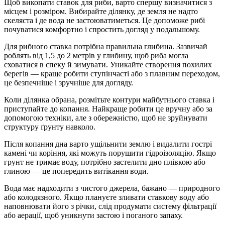
Щоб викопати ставок для риби, варто спершу визначитися з
місцем і розміром. Вибирайте ділянку, де земля не надто
скеляста і де вода не застоюватиметься. Це допоможе рибі
почуватися комфортно і спростить догляд у подальшому.
Для рибного ставка потрібна правильна глибина. Зазвичай
роблять від 1,5 до 2 метрів у глибину, щоб риба могла
сховатися в спеку й зимувати. Уникайте створення похилих
берегів — краще робити ступінчасті або з плавним переходом,
це безпечніше і зручніше для догляду.
Коли ділянка обрана, розмітьте контури майбутнього ставка і
приступайте до копання. Найкраще робити це вручну або за
допомогою техніки, але з обережністю, щоб не зруйнувати
структуру ґрунту навколо.
Після копання дна варто ущільнити землю і видалити гострі
камені чи коріння, які можуть порушити гідроізоляцію. Якщо
грунт не тримає воду, потрібно застелити дно плівкою або
глиною — це попередить витікання води.
Вода має надходити з чистого джерела, бажано — природного
або колодязного. Якщо плануєте зливати ставкову воду або
наповнювати його з річки, слід продумати систему фільтрації
або аерації, щоб уникнути застою і поганого запаху.