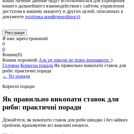
Ваши личные данные будут использоваться для упрощения
вашего дальнейшего взаимодействия с сайтом, управления
доступом к вашему аккаунту и других целей, описанных в
документе
політика конфіденційності
.
Я вже зареєстрований
0
0
Кошик(0)
Кошик порожній
Але це ніколи не пізно виправити :)
Головна
Корисна порада
Як правильно викопати ставок для
риби: практичні поради
← Усі поради
Корисні поради
Як правильно викопати ставок для
риби: практичні поради
Дізнайтеся, як викопати ставок для риби швидко і без зайвих
проблем, враховуючи всі важливі нюанси.