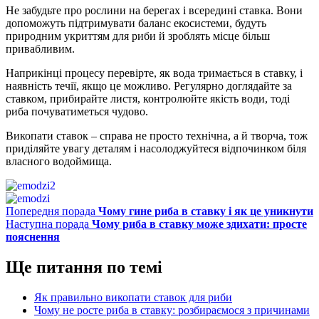
Не забудьте про рослини на берегах і всередині ставка. Вони
допоможуть підтримувати баланс екосистеми, будуть
природним укриттям для риби й зроблять місце більш
привабливим.
Наприкінці процесу перевірте, як вода тримається в ставку, і
наявність течії, якщо це можливо. Регулярно доглядайте за
ставком, прибирайте листя, контролюйте якість води, тоді
риба почуватиметься чудово.
Викопати ставок – справа не просто технічна, а й творча, тож
приділяйте увагу деталям і насолоджуйтеся відпочинком біля
власного водоймища.
Попередня порада
Чому гине риба в ставку і як це уникнути
Наступна порада
Чому риба в ставку може здихати: просте
пояснення
Ще питання по темі
Як правильно викопати ставок для риби
Чому не росте риба в ставку: розбираємося з причинами