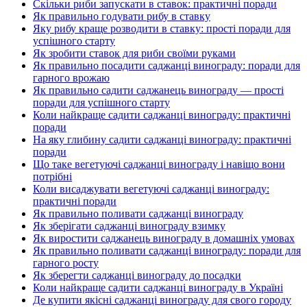
Скільки риби запускати в ставок: практичні поради
Як правильно годувати рибу в ставку
Яку рибу краще розводити в ставку: прості поради для
успішного старту
Як зробити ставок для риби своїми руками
Як правильно посадити саджанці винограду: поради для
гарного врожаю
Як правильно садити саджанець винограду — прості
поради для успішного старту
Коли найкраще садити саджанці винограду: практичні
поради
На яку глибину садити саджанці винограду: практичні
поради
Що таке вегетуючі саджанці винограду і навіщо вони
потрібні
Коли висаджувати вегетуючі саджанці винограду:
практичні поради
Як правильно поливати саджанці винограду
Як зберігати саджанці винограду взимку
Як виростити саджанець винограду в домашніх умовах
Як правильно поливати саджанці винограду: поради для
гарного росту
Як зберегти саджанці винограду до посадки
Коли найкраще садити саджанці винограду в Україні
Де купити якісні саджанці винограду для свого городу