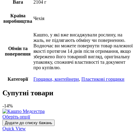
Вага
2104 г
Країна
Чехія
виробництва
Кашпо, у які вже висаджували рослину, на
жаль, не підлягають обміну чи поверненню.
Водночас ви можете повернути товар належної
Обмін та
якості протягом 14 днів після отримання, якщо
повернення
збережено його товарний вигляд, оригінальну
упаковку, споживчі властивості та документ
про купівлю.
Категорії
Горщики, контейнери
,
Пластикові горщики
Супутні товари
-14%
Оберіть опції
Додати до списку бажань
Quick View