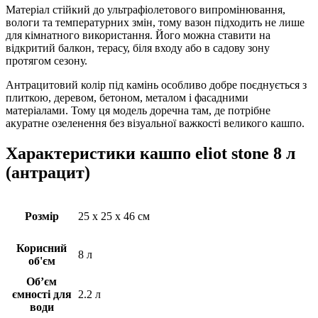
Матеріал стійкий до ультрафіолетового випромінювання,
вологи та температурних змін, тому вазон підходить не лише
для кімнатного використання. Його можна ставити на
відкритий балкон, терасу, біля входу або в садову зону
протягом сезону.
Антрацитовий колір під камінь особливо добре поєднується з
плиткою, деревом, бетоном, металом і фасадними
матеріалами. Тому ця модель доречна там, де потрібне
акуратне озеленення без візуальної важкості великого кашпо.
Характеристики кашпо eliot stone 8 л
(антрацит)
Розмір
25 х 25 х 46 см
Корисний
8 л
об'єм
Об’єм
ємності для
2.2 л
води