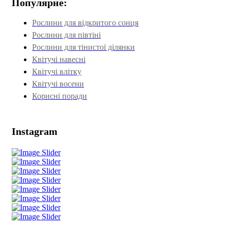
Популярне:
Рослини для відкритого сонця
Рослини для півтіні
Рослини для тінистої ділянки
Квітучі навесні
Квітучі влітку
Квітучі восени
Корисні поради
Instagram