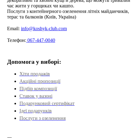
декоративні та хвойні кущі й дерева, що можуть тривалий
час жити у горщиках чи кашпо.
Послуги з контейнерного озеленення літніх майданчиків,
терас та балконів (Київ, Україна)
Email:
info@koshyk-club.com
Телефон:
067-447-0040
Допомога у виборі:
Хіти продажів
Акційні пропозиції
Підбір композиції
Ставок у вазоні
Подарунковий сертифікат
Ідеї подарунків
Послуги з озеленення