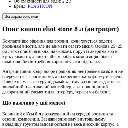
Об’єм ємності для води:
2.2 л
Бренд:
PLASTKON
Всі характеристики
Опис кашпо eliot stone 8 л (антрацит)
Компактніше рішення для рослин, коли хочеться додати
рослинам висоти, але не займати багато місця. Основа 25×25
см легко стає біля вікна, на балконі, поруч із дверима або в
кутку кімнати, а висота 46 см робить композицію більш
помітною без потреби використовувати підставку.
Антрацитовий колір добре працює як нейтральна база: він не
сперечається з рослинами, а підкреслює їхню форму й зелень.
Поверхня має фактуру під камінь, тому вазон виглядає не як
звичайний пластиковий контейнер, а як повноцінний
декоративний елемент для інтер’єру, тераси чи балкона.
Що важливо у цій моделі
Корисний об’єм
8 л
розрахований на середні рослини та
сезонні композиції. Завдяки знімному внутрішньому
вкладишу ґрунтом заповнюється не весь високий корпус, а