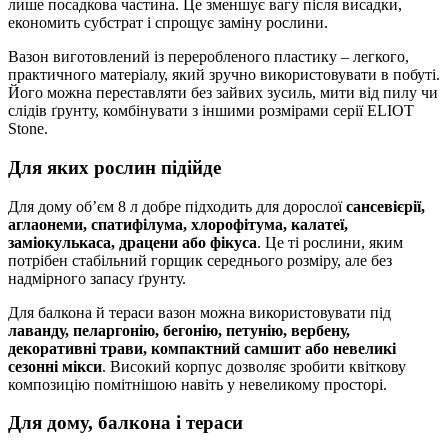
лише посадкова частина. Це зменшує вагу після висадки,
економить субстрат і спрощує заміну рослини.
Вазон виготовлений із переробленого пластику – легкого,
практичного матеріалу, який зручно використовувати в побуті.
Його можна переставляти без зайвих зусиль, мити від пилу чи
слідів ґрунту, комбінувати з іншими розмірами серії ELIOT
Stone.
Для яких рослин підійде
Для дому об’єм 8 л добре підходить для дорослої
сансевієрії,
аглаонеми, спатифілума, хлорофітума, калатеї,
заміокулькаса, драцени або фікуса
. Це ті рослини, яким
потрібен стабільний горщик середнього розміру, але без
надмірного запасу ґрунту.
Для балкона й тераси вазон можна використовувати під
лаванду, пеларгонію, бегонію, петунію, вербену,
декоративні трави, компактний самшит або невеликі
сезонні мікси
. Високий корпус дозволяє зробити квіткову
композицію помітнішою навіть у невеликому просторі.
Для дому, балкона і тераси