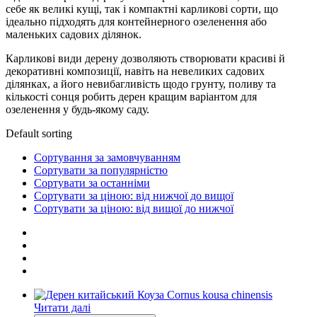
себе як великі кущі, так і компактні карликові сорти, що
ідеально підходять для контейнерного озеленення або
маленьких садових ділянок.
Карликові види дерену дозволяють створювати красиві й
декоративні композиції, навіть на невеликих садових
ділянках, а його невибагливість щодо грунту, поливу та
кількості сонця робить дерен кращим варіантом для
озеленення у будь-якому саду.
Default sorting
Сортування за замовчуванням
Сортувати за популярністю
Сортувати за останніми
Сортувати за ціною: від нижчої до вищої
Сортувати за ціною: від вищої до нижчої
Читати далі