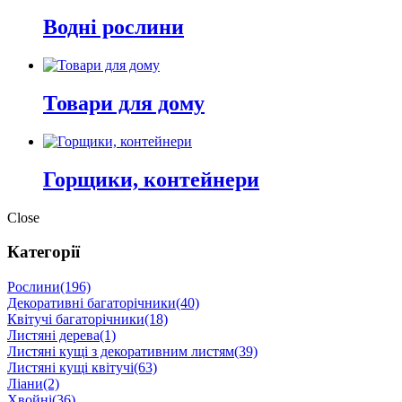
Водні рослини
Товари для дому
Горщики, контейнери
Close
Категорії
Рослини
(196)
Декоративні багаторічники
(40)
Квітучі багаторічники
(18)
Листяні дерева
(1)
Листяні кущі з декоративним листям
(39)
Листяні кущі квітучі
(63)
Ліани
(2)
Хвойні
(36)