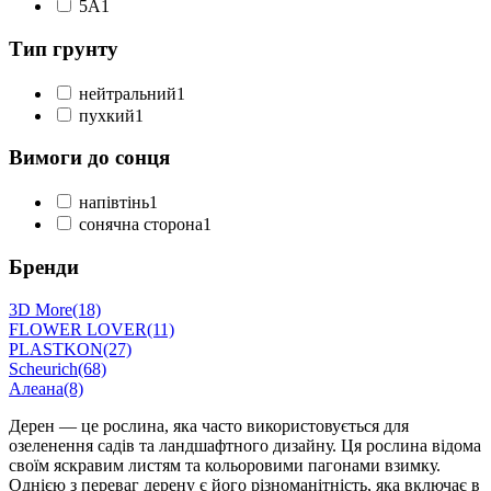
5А
1
Тип грунту
нейтральний
1
пухкий
1
Вимоги до сонця
напівтінь
1
сонячна сторона
1
Бренди
3D More
(18)
FLOWER LOVER
(11)
PLASTKON
(27)
Scheurich
(68)
Алеана
(8)
Дерен — це рослина, яка часто використовується для
озеленення садів та ландшафтного дизайну. Ця рослина відома
своїм яскравим листям та кольоровими пагонами взимку.
Однією з переваг дерену є його різноманітність, яка включає в