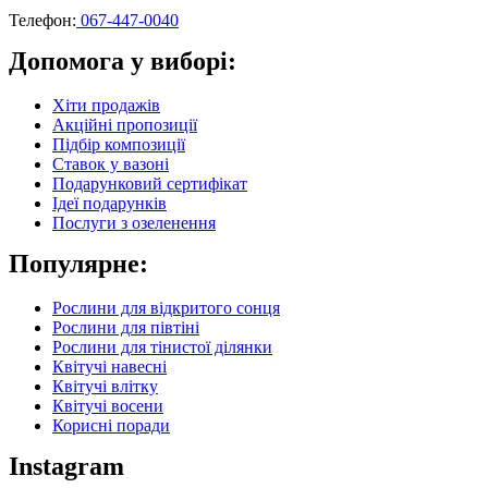
Телефон:
067-447-0040
Допомога у виборі:
Хіти продажів
Акційні пропозиції
Підбір композиції
Ставок у вазоні
Подарунковий сертифікат
Ідеї подарунків
Послуги з озеленення
Популярне:
Рослини для відкритого сонця
Рослини для півтіні
Рослини для тінистої ділянки
Квітучі навесні
Квітучі влітку
Квітучі восени
Корисні поради
Instagram