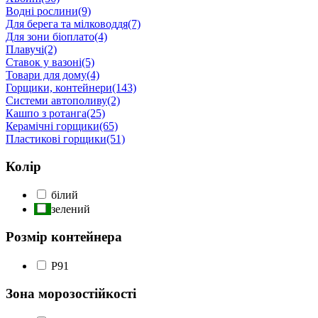
Водні рослини
(9)
Для берега та мілководдя
(7)
Для зони біоплато
(4)
Плавучі
(2)
Ставок у вазоні
(5)
Товари для дому
(4)
Горщики, контейнери
(143)
Системи автополиву
(2)
Кашпо з ротанга
(25)
Керамічні горщики
(65)
Пластикові горщики
(51)
Колір
білий
зелений
Розмір контейнера
P9
1
Зона морозостійкості