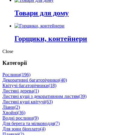
Товари для дому
Горщики, контейнери
Close
Категорії
Рослини
(196)
Декоративні багаторічники
(40)
Квітучі багаторічники
(18)
Листяні дерева
(1)
Листяні кущі з декоративним листям
(39)
Листяні кущі квітучі
(63)
Ліани
(2)
Хвойні
(36)
Водні рослини
(9)
Для берега та мілководдя
(7)
Для зони біоплато
(4)
Плавучі
(2)