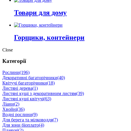
Товари для дому
Горщики, контейнери
Close
Категорії
Рослини
(196)
Декоративні багаторічники
(40)
Квітучі багаторічники
(18)
Листяні дерева
(1)
Листяні кущі з декоративним листям
(39)
Листяні кущі квітучі
(63)
Ліани
(2)
Хвойні
(36)
Водні рослини
(9)
Для берега та мілководдя
(7)
Для зони біоплато
(4)
Плавучі
(2)