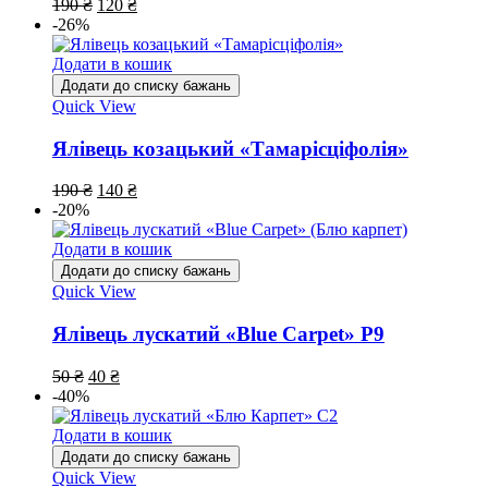
190
₴
120
₴
-26%
Додати в кошик
Додати до списку бажань
Quick View
Ялівець козацький «Тамарісціфолія»
190
₴
140
₴
-20%
Додати в кошик
Додати до списку бажань
Quick View
Ялівець лускатий «Blue Carpet» Р9
50
₴
40
₴
-40%
Додати в кошик
Додати до списку бажань
Quick View