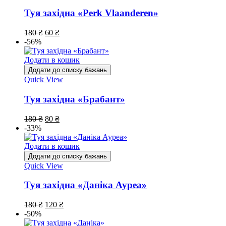
Туя західна «Perk Vlaanderen»
180
₴
60
₴
-56%
Додати в кошик
Додати до списку бажань
Quick View
Туя західна «Брабант»
180
₴
80
₴
-33%
Додати в кошик
Додати до списку бажань
Quick View
Туя західна «Даніка Ауреа»
180
₴
120
₴
-50%