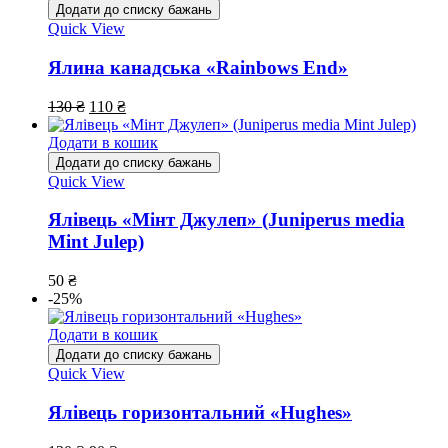
Додати до списку бажань
Quick View
Ялина канадська «Rainbows End»
130
₴
110
₴
Додати в кошик
Додати до списку бажань
Quick View
Ялівець «Мінт Джулеп» (Juniperus media
Mint Julep)
50
₴
-25%
Додати в кошик
Додати до списку бажань
Quick View
Ялівець горизонтальний «Hughes»