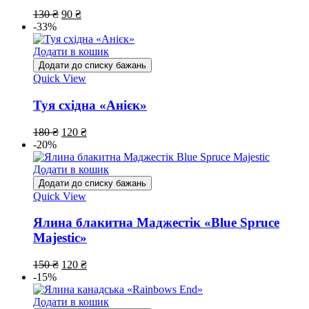
130
₴
90
₴
-33%
Додати в кошик
Додати до списку бажань
Quick View
Туя східна «Анієк»
180
₴
120
₴
-20%
Додати в кошик
Додати до списку бажань
Quick View
Ялина блакитна Маджестік «Blue Spruce
Majestic»
150
₴
120
₴
-15%
Додати в кошик