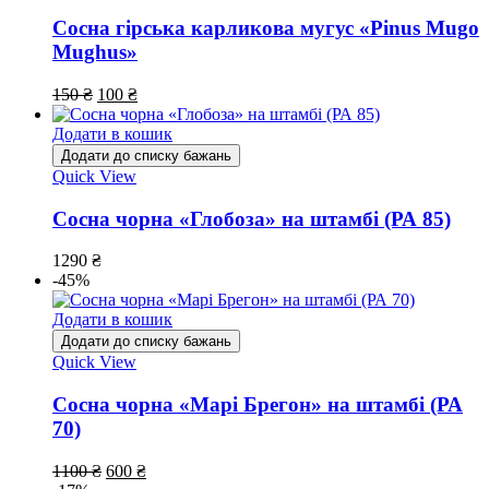
Сосна гірська карликова мугус «Pinus Mugo
Mughus»
150
₴
100
₴
Додати в кошик
Додати до списку бажань
Quick View
Сосна чорна «Глобоза» на штамбі (РА 85)
1290
₴
-45%
Додати в кошик
Додати до списку бажань
Quick View
Сосна чорна «Марі Брегон» на штамбі (РА
70)
1100
₴
600
₴