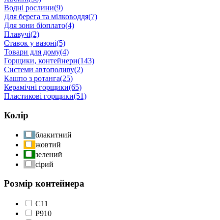
Водні рослини
(9)
Для берега та мілководдя
(7)
Для зони біоплато
(4)
Плавучі
(2)
Ставок у вазоні
(5)
Товари для дому
(4)
Горщики, контейнери
(143)
Системи автополиву
(2)
Кашпо з ротанга
(25)
Керамічні горщики
(65)
Пластикові горщики
(51)
Колір
блакитний
жовтий
зелений
сірий
Розмір контейнера
C1
1
P9
10