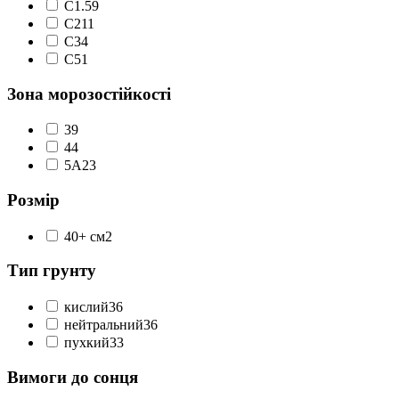
С1.5
9
С2
11
С3
4
С5
1
Зона морозостійкості
3
9
4
4
5А
23
Розмір
40+ см
2
Тип грунту
кислий
36
нейтральний
36
пухкий
33
Вимоги до сонця