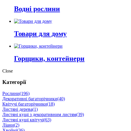
Водні рослини
Товари для дому
Горщики, контейнери
Close
Категорії
Рослини
(196)
Декоративні багаторічники
(40)
Квітучі багаторічники
(18)
Листяні дерева
(1)
Листяні кущі з декоративним листям
(39)
Листяні кущі квітучі
(63)
Ліани
(2)
Хвойні
(36)