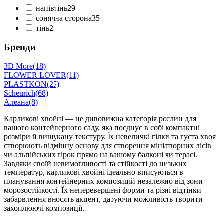
напівтінь
29
сонячна сторона
35
тінь
2
Бренди
3D More
(18)
FLOWER LOVER
(11)
PLASTKON
(27)
Scheurich
(68)
Алеана
(8)
Карликові хвойні — це дивовижна категорія рослин для
вашого контейнерного саду, яка поєднує в собі компактні
розміри й вишукану текстуру. Їх невеличкі гілки та густа хвоя
створюють відмінну основу для створення мініатюрних лісів
чи альпійських гірок прямо на вашому балконі чи терасі.
Завдяки своїй невимогливості та стійкості до низьких
температур, карликові хвойні ідеально вписуються в
планування контейнерних композицій незалежно від зони
морозостійкості. Їх неперевершені форми та різні відтінки
забарвлення вносять акцент, даруючи можливість творити
захоплюючі композиції.