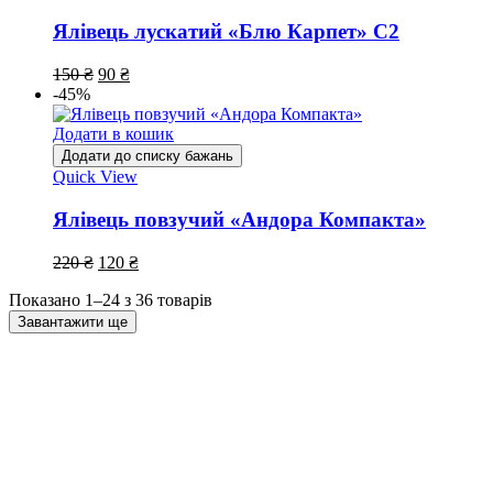
Ялівець лускатий «Блю Карпет» С2
150
₴
90
₴
-45%
Додати в кошик
Додати до списку бажань
Quick View
Ялівець повзучий «Андора Компакта»
220
₴
120
₴
Показано 1–24 з 36 товарів
Завантажити ще