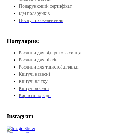
Подарунковий сертифікат
Ідеї подарунків
Послуги з озеленення
Популярне:
Рослини для відкритого сонця
Рослини для півтіні
Рослини для тінистої ділянки
Квітучі навесні
Квітучі влітку
Квітучі восени
Корисні поради
Instagram