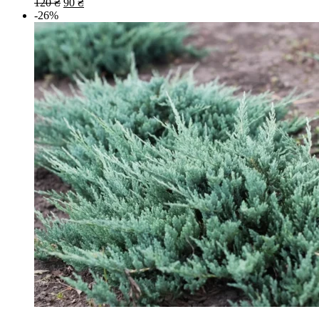
120
₴
90
₴
-26%