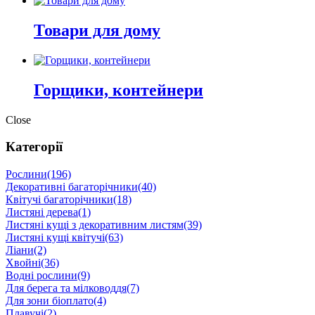
Товари для дому
Горщики, контейнери
Close
Категорії
Рослини
(196)
Декоративні багаторічники
(40)
Квітучі багаторічники
(18)
Листяні дерева
(1)
Листяні кущі з декоративним листям
(39)
Листяні кущі квітучі
(63)
Ліани
(2)
Хвойні
(36)
Водні рослини
(9)
Для берега та мілководдя
(7)
Для зони біоплато
(4)
Плавучі
(2)