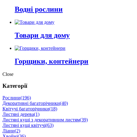
Водні рослини
Товари для дому
Горщики, контейнери
Close
Категорії
Рослини
(196)
Декоративні багаторічники
(40)
Квітучі багаторічники
(18)
Листяні дерева
(1)
Листяні кущі з декоративним листям
(39)
Листяні кущі квітучі
(63)
Ліани
(2)
Хвойні
(36)