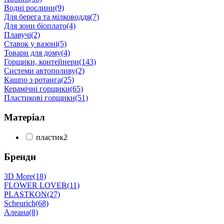
Водні рослини
(9)
Для берега та мілководдя
(7)
Для зони біоплато
(4)
Плавучі
(2)
Ставок у вазоні
(5)
Товари для дому
(4)
Горщики, контейнери
(143)
Системи автополиву
(2)
Кашпо з ротанга
(25)
Керамічні горщики
(65)
Пластикові горщики
(51)
Матеріал
пластик
2
Бренди
3D More
(18)
FLOWER LOVER
(11)
PLASTKON
(27)
Scheurich
(68)
Алеана
(8)