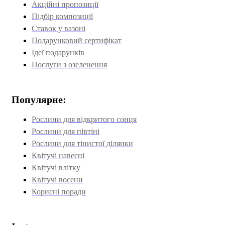
Акційні пропозиції
Підбір композиції
Ставок у вазоні
Подарунковий сертифікат
Ідеї подарунків
Послуги з озеленення
Популярне:
Рослини для відкритого сонця
Рослини для півтіні
Рослини для тінистої ділянки
Квітучі навесні
Квітучі влітку
Квітучі восени
Корисні поради