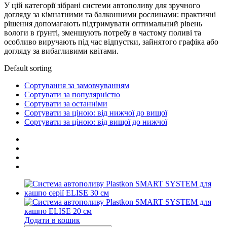
У цій категорії зібрані системи автополиву для зручного
догляду за кімнатними та балконними рослинами: практичні
рішення допомагають підтримувати оптимальний рівень
вологи в ґрунті, зменшують потребу в частому поливі та
особливо виручають під час відпустки, зайнятого графіка або
догляду за вибагливими квітами.
Default sorting
Сортування за замовчуванням
Сортувати за популярністю
Сортувати за останніми
Сортувати за ціною: від нижчої до вищої
Сортувати за ціною: від вищої до нижчої
Додати в кошик