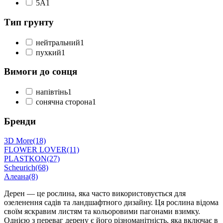
5А
1
Тип грунту
нейтральний
1
пухкий
1
Вимоги до сонця
напівтінь
1
сонячна сторона
1
Бренди
3D More
(18)
FLOWER LOVER
(11)
PLASTKON
(27)
Scheurich
(68)
Алеана
(8)
Дерен — це рослина, яка часто використовується для
озеленення садів та ландшафтного дизайну. Ця рослина відома
своїм яскравим листям та кольоровими пагонами взимку.
Однією з переваг дерену є його різноманітність, яка включає в