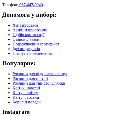
Телефон:
067-447-0040
Допомога у виборі:
Хіти продажів
Акційні пропозиції
Підбір композиції
Ставок у вазоні
Подарунковий сертифікат
Ідеї подарунків
Послуги з озеленення
Популярне:
Рослини для відкритого сонця
Рослини для півтіні
Рослини для тінистої ділянки
Квітучі навесні
Квітучі влітку
Квітучі восени
Корисні поради
Instagram