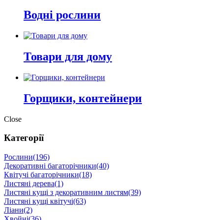
Водні рослини
Товари для дому
Горщики, контейнери
Close
Категорії
Рослини
(196)
Декоративні багаторічники
(40)
Квітучі багаторічники
(18)
Листяні дерева
(1)
Листяні кущі з декоративним листям
(39)
Листяні кущі квітучі
(63)
Ліани
(2)
Хвойні
(36)