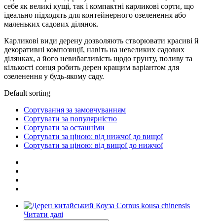
себе як великі кущі, так і компактні карликові сорти, що
ідеально підходять для контейнерного озеленення або
маленьких садових ділянок.
Карликові види дерену дозволяють створювати красиві й
декоративні композиції, навіть на невеликих садових
ділянках, а його невибагливість щодо грунту, поливу та
кількості сонця робить дерен кращим варіантом для
озеленення у будь-якому саду.
Default sorting
Сортування за замовчуванням
Сортувати за популярністю
Сортувати за останніми
Сортувати за ціною: від нижчої до вищої
Сортувати за ціною: від вищої до нижчої
Читати далі