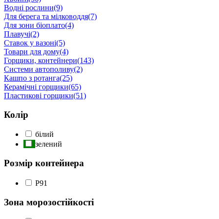
Водні рослини
(9)
Для берега та мілководдя
(7)
Для зони біоплато
(4)
Плавучі
(2)
Ставок у вазоні
(5)
Товари для дому
(4)
Горщики, контейнери
(143)
Системи автополиву
(2)
Кашпо з ротанга
(25)
Керамічні горщики
(65)
Пластикові горщики
(51)
Колір
білий
зелений
Розмір контейнера
P9
1
Зона морозостійкості