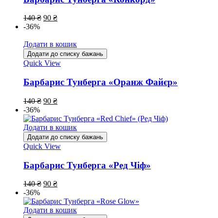
140
₴
90
₴
-36%
Додати в кошик
Додати до списку бажань
Quick View
Барбарис Тунберга «Оранж Файєр»
140
₴
90
₴
-36%
Додати в кошик
Додати до списку бажань
Quick View
Барбарис Тунберга «Ред Чіф»
140
₴
90
₴
-36%
Додати в кошик