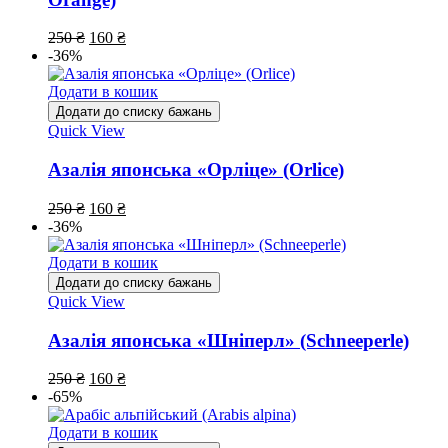
250
₴
160
₴
-36%
Додати в кошик
Додати до списку бажань
Quick View
Азалія японська «Орліце» (Orlice)
250
₴
160
₴
-36%
Додати в кошик
Додати до списку бажань
Quick View
Азалія японська «Шніперл» (Schneeperle)
250
₴
160
₴
-65%
Додати в кошик