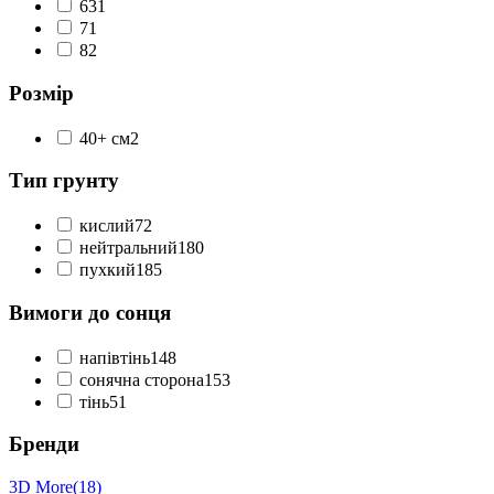
6
31
7
1
8
2
Розмір
40+ см
2
Тип грунту
кислий
72
нейтральний
180
пухкий
185
Вимоги до сонця
напівтінь
148
сонячна сторона
153
тінь
51
Бренди
3D More
(18)