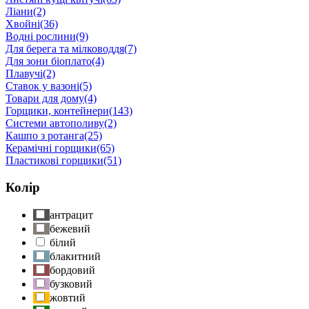
Ліани
(2)
Хвойні
(36)
Водні рослини
(9)
Для берега та мілководдя
(7)
Для зони біоплато
(4)
Плавучі
(2)
Ставок у вазоні
(5)
Товари для дому
(4)
Горщики, контейнери
(143)
Системи автополиву
(2)
Кашпо з ротанга
(25)
Керамічні горщики
(65)
Пластикові горщики
(51)
Колір
антрацит
бежевий
білий
блакитний
бордовий
бузковий
жовтий