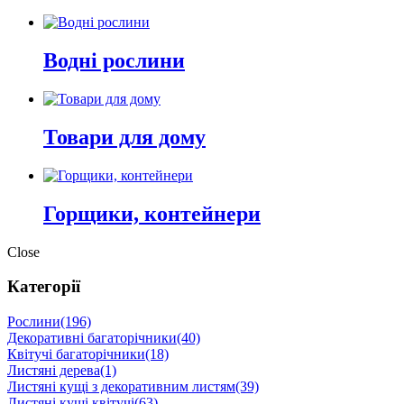
Водні рослини
Товари для дому
Горщики, контейнери
Close
Категорії
Рослини
(196)
Декоративні багаторічники
(40)
Квітучі багаторічники
(18)
Листяні дерева
(1)
Листяні кущі з декоративним листям
(39)
Листяні кущі квітучі
(63)