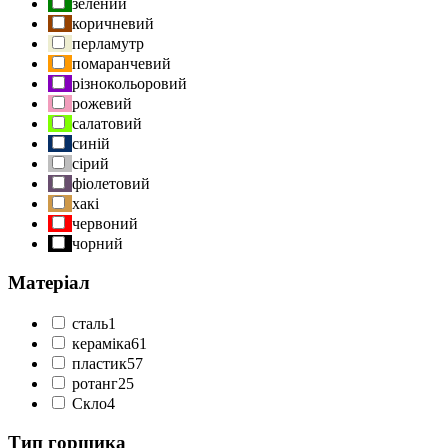
зелений
коричневий
перламутр
помаранчевий
різнокольоровий
рожевий
салатовий
синій
сірий
фіолетовий
хакі
червоний
чорний
Матеріал
cталь
1
кераміка
61
пластик
57
ротанг
25
Скло
4
Тип горщика