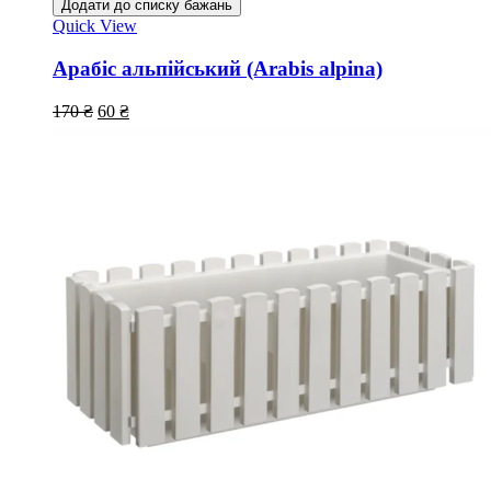
Додати до списку бажань
Quick View
Арабіс альпійський (Arabis alpina)
170
₴
60
₴