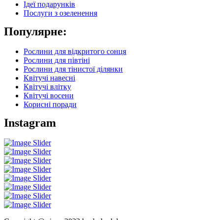
Ідеї подарунків
Послуги з озеленення
Популярне:
Рослини для відкритого сонця
Рослини для півтіні
Рослини для тінистої ділянки
Квітучі навесні
Квітучі влітку
Квітучі восени
Корисні поради
Instagram