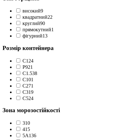
високий
9
квадратний
22
круглий
90
прямокутний
1
фігурний
13
Розмір контейнера
C1
24
P9
21
С1.5
38
С10
1
С2
71
С3
19
С5
24
Зона морозостійкості
3
10
4
15
5А
136