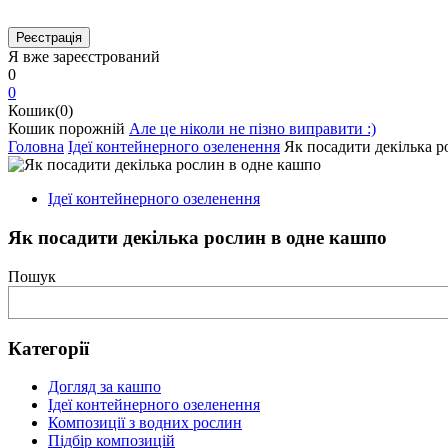
Я вже зареєстрований
0
0
Кошик(0)
Кошик порожній
Але це ніколи не пізно виправити :)
Головна
Ідеї контейнерного озеленення
Як посадити декілька р
Ідеї контейнерного озеленення
Як посадити декілька рослин в одне кашпо
Пошук
Категорії
Догляд за кашпо
Ідеї контейнерного озеленення
Композиції з водних рослин
Підбір композицій