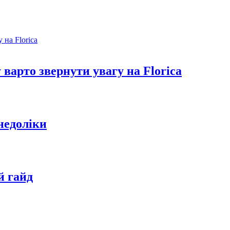
варто звернути увагу на Florica
недоліки
й гайд