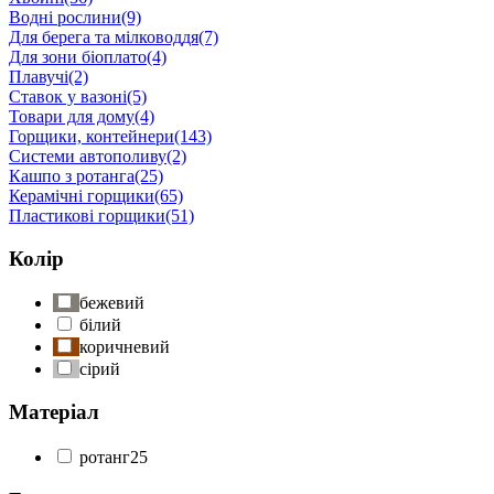
Водні рослини
(9)
Для берега та мілководдя
(7)
Для зони біоплато
(4)
Плавучі
(2)
Ставок у вазоні
(5)
Товари для дому
(4)
Горщики, контейнери
(143)
Системи автополиву
(2)
Кашпо з ротанга
(25)
Керамічні горщики
(65)
Пластикові горщики
(51)
Колір
бежевий
білий
коричневий
сірий
Матеріал
ротанг
25