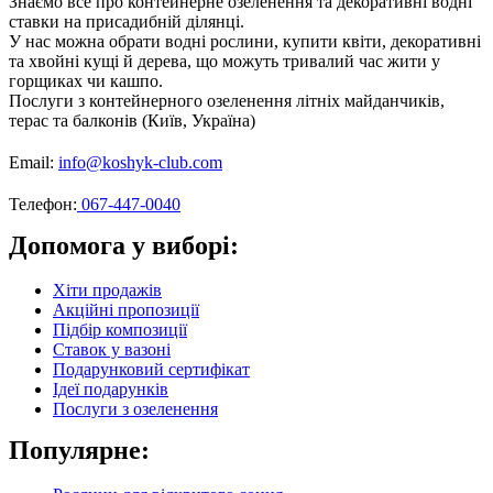
Знаємо все про контейнерне озеленення та декоративні водні
ставки на присадибній ділянці.
У нас можна обрати водні рослини, купити квіти, декоративні
та хвойні кущі й дерева, що можуть тривалий час жити у
горщиках чи кашпо.
Послуги з контейнерного озеленення літніх майданчиків,
терас та балконів (Київ, Україна)
Email:
info@koshyk-club.com
Телефон:
067-447-0040
Допомога у виборі:
Хіти продажів
Акційні пропозиції
Підбір композиції
Ставок у вазоні
Подарунковий сертифікат
Ідеї подарунків
Послуги з озеленення
Популярне: