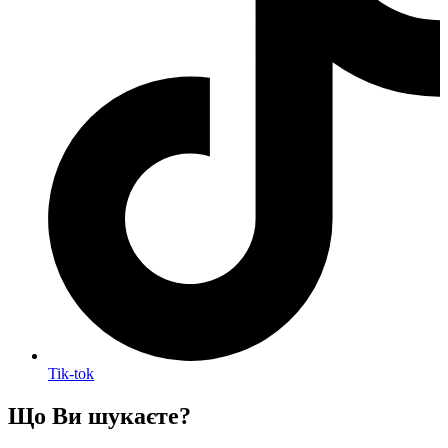
Tik-tok
Що Ви шукаєте?