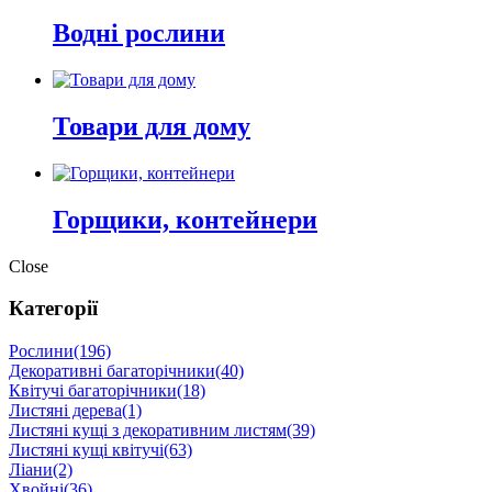
Водні рослини
Товари для дому
Горщики, контейнери
Close
Категорії
Рослини
(196)
Декоративні багаторічники
(40)
Квітучі багаторічники
(18)
Листяні дерева
(1)
Листяні кущі з декоративним листям
(39)
Листяні кущі квітучі
(63)
Ліани
(2)
Хвойні
(36)