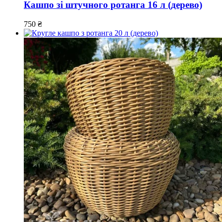
Кашпо зі штучного ротанга 16 л (дерево)
750
₴