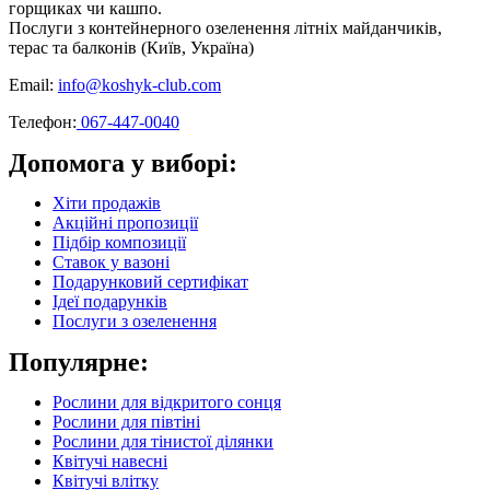
горщиках чи кашпо.
Послуги з контейнерного озеленення літніх майданчиків,
терас та балконів (Київ, Україна)
Email:
info@koshyk-club.com
Телефон:
067-447-0040
Допомога у виборі:
Хіти продажів
Акційні пропозиції
Підбір композиції
Ставок у вазоні
Подарунковий сертифікат
Ідеї подарунків
Послуги з озеленення
Популярне:
Рослини для відкритого сонця
Рослини для півтіні
Рослини для тінистої ділянки
Квітучі навесні
Квітучі влітку