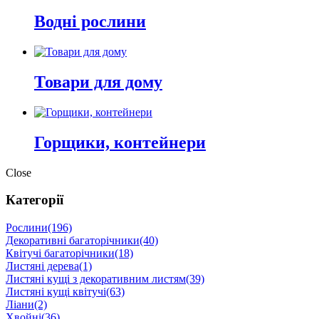
Водні рослини
Товари для дому
Горщики, контейнери
Close
Категорії
Рослини
(196)
Декоративні багаторічники
(40)
Квітучі багаторічники
(18)
Листяні дерева
(1)
Листяні кущі з декоративним листям
(39)
Листяні кущі квітучі
(63)
Ліани
(2)
Хвойні
(36)