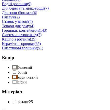
Водні рослини
(9)
Для берега та мілководдя
(7)
Для зони біоплато
(4)
Плавучі
(2)
Ставок у вазоні
(5)
Товари для дому
(4)
Горщики, контейнери
(143)
Системи автополиву
(2)
Кашпо з ротанга
(25)
Керамічні горщики
(65)
Пластикові горщики
(51)
Колір
бежевий
білий
коричневий
сірий
Матеріал
ротанг
25