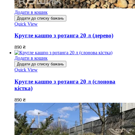
Додати в кошик
Додати до списку бажань
Quick View
Кругле кашпо з ротанга 20 л (дерево)
890
₴
Додати в кошик
Додати до списку бажань
Quick View
Кругле кашпо з ротанга 20 л (слонова
кістка)
890
₴