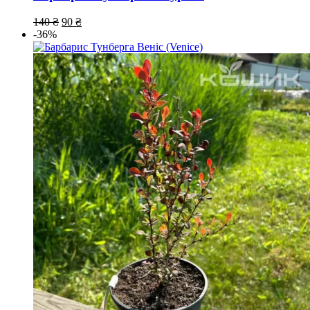
140
₴
90
₴
-36%