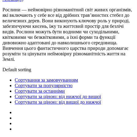
Рослини — неймовірно різноманітний світ живих організмів,
які включають у себе все від дрібних трав’янистих стебел до
величезних дерев. Вони виконують ключову роль у природі,
забезпечуючи кисень, їжу та життєвий простір для безлічі
видів. Рослини можуть бути водними чи суходільними,
квітковими чи безквітковими, а їхні форми та функції
дивовижно адаптовані до навколишнього середовища.
Вивчення цього фантастичного царства природи допомагає
розуміти та цінувати неймовірну різноманітність життя на
Землі.
Default sorting
Сортування за замовчуванням
Сортувати за популярністю
Сортувати за останніми
Сортувати за ціною: від нижчої до вищої
Сортувати за ціною: від вищої до нижчої