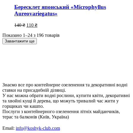
Бересклет японський «Microphyllus
Aureovariegatus»
140
₴
110
₴
Показано 1–24 з 196 товарів
Завантажити ще
Знаємо все про контейнерне озеленення та декоративні водні
ставки на присадибній ділянці.
У нас можна обрати водні рослини, купити квіти, декоративні
та хвойні кущі й дерева, що можуть тривалий час жити у
горщиках чи кашпо.
Послуги з контейнерного озеленення літніх майданчиків,
терас та балконів (Київ, Україна)
Email:
info@koshyk-club.com