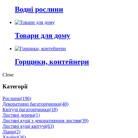
Водні рослини
Товари для дому
Горщики, контейнери
Close
Категорії
Рослини
(196)
Декоративні багаторічники
(40)
Квітучі багаторічники
(18)
Листяні дерева
(1)
Листяні кущі з декоративним листям
(39)
Листяні кущі квітучі
(63)
Ліани
(2)
Хвойні
(36)