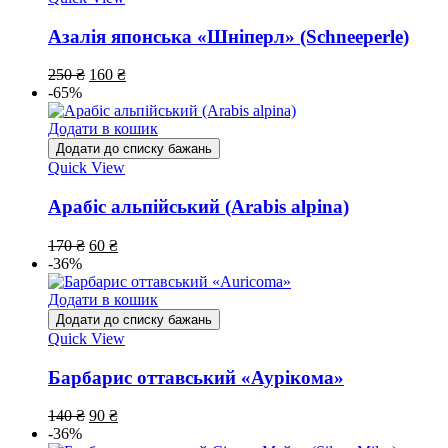
Азалія японська «Шніперл» (Schneeperle)
250
₴
160
₴
-65%
Додати в кошик
Додати до списку бажань
Quick View
Арабіс альпійський (Arabis alpina)
170
₴
60
₴
-36%
Додати в кошик
Додати до списку бажань
Quick View
Барбарис оттавський «Аурікома»
140
₴
90
₴
-36%