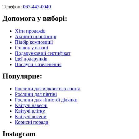
Телефон:
067-447-0040
Допомога у виборі:
Хіти продажів
Акційні пропозиції
Підбір композиції
Ставок у вазоні
Подарунковий сертифікат
Ідеї подарунків
Послуги з озеленення
Популярне:
Рослини для відкритого сонця
Рослини для півтіні
Рослини для тінистої ділянки
Квітучі навесні
Квітучі влітку
Квітучі восени
Корисні поради
Instagram