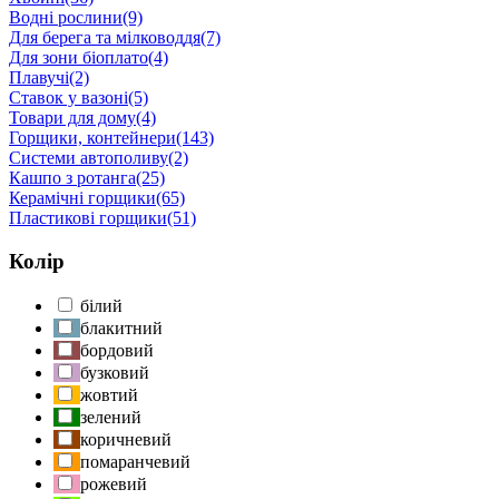
Водні рослини
(9)
Для берега та мілководдя
(7)
Для зони біоплато
(4)
Плавучі
(2)
Ставок у вазоні
(5)
Товари для дому
(4)
Горщики, контейнери
(143)
Системи автополиву
(2)
Кашпо з ротанга
(25)
Керамічні горщики
(65)
Пластикові горщики
(51)
Колір
білий
блакитний
бордовий
бузковий
жовтий
зелений
коричневий
помаранчевий
рожевий