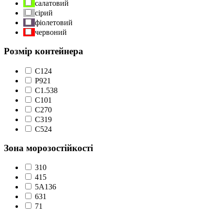
салатовий
сірий
фіолетовий
червоний
Розмір контейнера
C1
24
P9
21
С1.5
38
С10
1
С2
70
С3
19
С5
24
Зона морозостійкості
3
10
4
15
5А
136
6
31
7
1