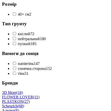
Розмір
40+ см
2
Тип грунту
кислий
72
нейтральний
180
пухкий
185
Вимоги до сонця
напівтінь
147
сонячна сторона
152
тінь
51
Бренди
3D More
(18)
FLOWER LOVER
(11)
PLASTKON
(27)
Scheurich
(68)
Алеана
(8)