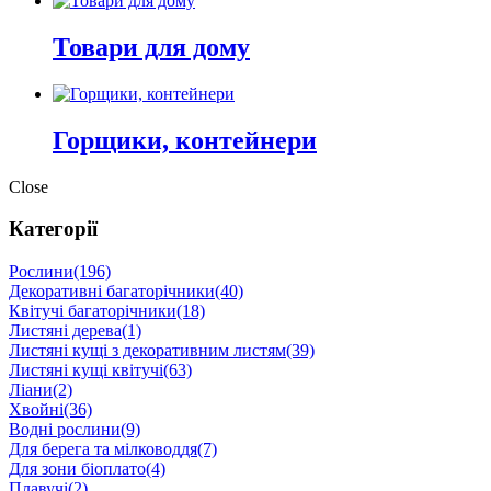
Товари для дому
Горщики, контейнери
Close
Категорії
Рослини
(196)
Декоративні багаторічники
(40)
Квітучі багаторічники
(18)
Листяні дерева
(1)
Листяні кущі з декоративним листям
(39)
Листяні кущі квітучі
(63)
Ліани
(2)
Хвойні
(36)
Водні рослини
(9)
Для берега та мілководдя
(7)
Для зони біоплато
(4)
Плавучі
(2)