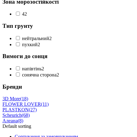
Зона морозостійкості
4
2
Тип грунту
нейтральний
2
пухкий
2
Вимоги до сонця
напівтінь
2
сонячна сторона
2
Бренди
3D More
(18)
FLOWER LOVER
(11)
PLASTKON
(27)
Scheurich
(68)
Алеана
(8)
Default sorting
Сортування за замовчуванням