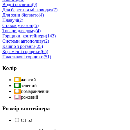
Водні рослини
(9)
Для берега та мілководдя
(7)
Для зони біоплато
(4)
Плавучі
(2)
Ставок у вазоні
(5)
Товари для дому
(4)
Горщики, контейнери
(143)
Системи автополиву
(2)
Кашпо з ротанга
(25)
Керамічні горщики
(65)
Пластикові горщики
(51)
Колір
жовтий
зелений
помаранчевий
рожевий
Розмір контейнера
С1.5
2