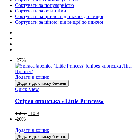
Сортувати за популярністю
Сортувати за останніми
Сортувати за ціною: від нижчої до вищої
Сортувати за ціною: від вищої до нижчої
-27%
Додати в кошик
Додати до списку бажань
Quick View
Спірея японська «Little Princess»
150
₴
110
₴
-20%
Додати в кошик
Додати до списку бажань