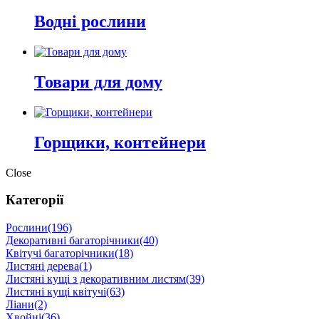
Водні рослини
Товари для дому
Горщики, контейнери
Close
Категорії
Рослини
(196)
Декоративні багаторічники
(40)
Квітучі багаторічники
(18)
Листяні дерева
(1)
Листяні кущі з декоративним листям
(39)
Листяні кущі квітучі
(63)
Ліани
(2)
Хвойні
(36)