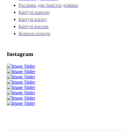
Рослини для тінистої ділянки
Квітучі навесні
Квітучі влітку
Квітучі восени
Корисні поради
Instagram