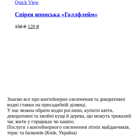
Quick View
Спірея японська «Голдфлейм»
150
₴
120
₴
Знаємо все про контейнерне озеленення та декоративні
водні ставки на присадибній ділянці.
У нас можна обрати водні рослини, купити квіти,
декоративні та хвойні кущі й дерева, що можуть тривалий
час жити у горщиках чи кашпо.
Послуги з контейнерного озеленення літніх майданчиків,
терас та балконів (Київ, Україна)