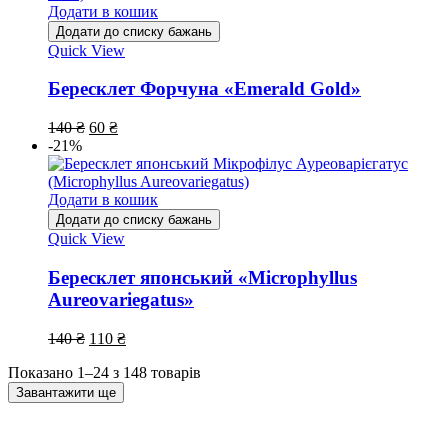
Додати в кошик
Додати до списку бажань
Quick View
Бересклет Форчуна «Emerald Gold»
140
₴
60
₴
-21%
Додати в кошик
Додати до списку бажань
Quick View
Бересклет японський «Microphyllus
Aureovariegatus»
140
₴
110
₴
Показано 1–24 з 148 товарів
Завантажити ще