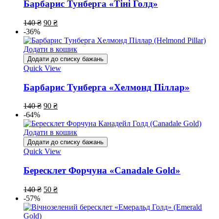
Барбарис Тунберга «Тіні Голд»
140
₴
90
₴
-36%
Додати в кошик
Додати до списку бажань
Quick View
Барбарис Тунберга «Хелмонд Піллар»
140
₴
90
₴
-64%
Додати в кошик
Додати до списку бажань
Quick View
Бересклет Форчуна «Canadale Gold»
140
₴
50
₴
-57%