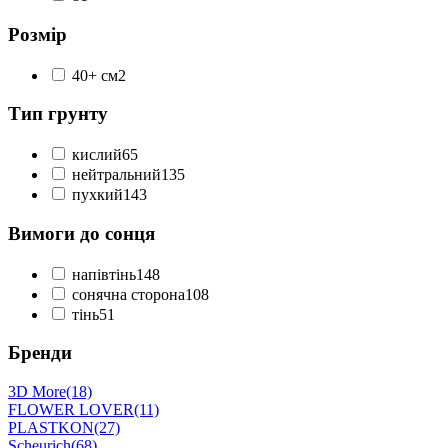
Розмір
40+ см
2
Тип грунту
кислий
65
нейтральний
135
пухкий
143
Вимоги до сонця
напівтінь
148
сонячна сторона
108
тінь
51
Бренди
3D More
(18)
FLOWER LOVER
(11)
PLASTKON
(27)
Scheurich
(68)