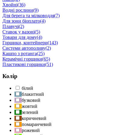
Хвойні
(36)
Водні рослини
(9)
Для берега та мілководдя
(7)
Для зони біоплато
(4)
Плавучі
(2)
Ставок у вазоні
(5)
Товари для дому
(4)
Горщики, контейнери
(143)
Системи автополиву
(2)
Кашпо з ротанга
(25)
Керамічні горщики
(65)
Пластикові горщики
(51)
Колір
білий
блакитний
бузковий
жовтий
зелений
коричневий
помаранчевий
рожевий