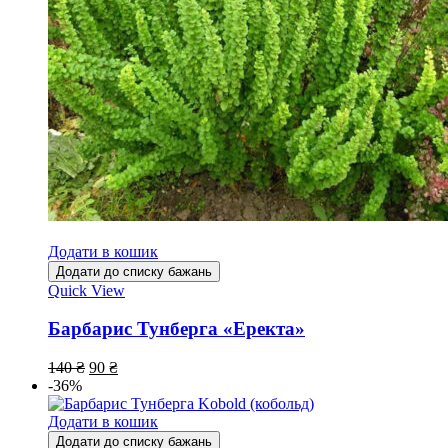
Додати в кошик
Додати до списку бажань
Quick View
Барбарис Тунберга «Еректа»
140
₴
90
₴
-36%
Додати в кошик
Додати до списку бажань