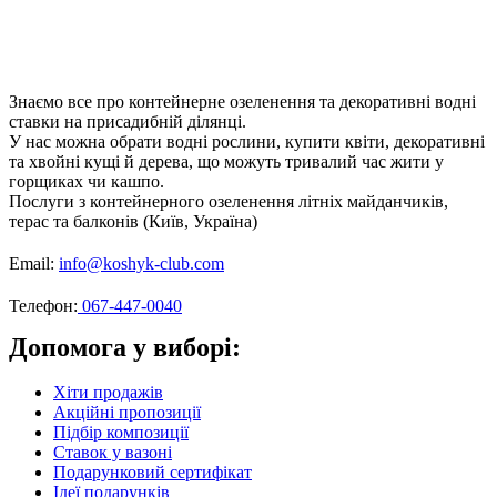
Знаємо все про контейнерне озеленення та декоративні водні
ставки на присадибній ділянці.
У нас можна обрати водні рослини, купити квіти, декоративні
та хвойні кущі й дерева, що можуть тривалий час жити у
горщиках чи кашпо.
Послуги з контейнерного озеленення літніх майданчиків,
терас та балконів (Київ, Україна)
Email:
info@koshyk-club.com
Телефон:
067-447-0040
Допомога у виборі:
Хіти продажів
Акційні пропозиції
Підбір композиції
Ставок у вазоні
Подарунковий сертифікат
Ідеї подарунків