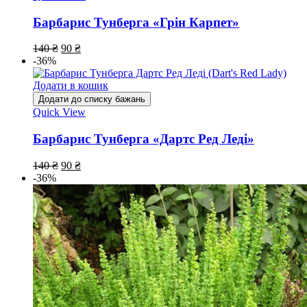
Барбарис Тунберга «Грін Карпет»
140
₴
90
₴
-36%
Додати в кошик
Додати до списку бажань
Quick View
Барбарис Тунберга «Дартс Ред Леді»
140
₴
90
₴
-36%