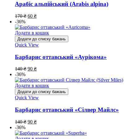
Арабіс альпійський (Arabis alpina)
170
₴
60
₴
-36%
Додати в кошик
Додати до списку бажань
Quick View
Барбарис оттавський «Аурікома»
140
₴
90
₴
-36%
Додати в кошик
Додати до списку бажань
Quick View
Барбарис оттавський «Сілвер Майлс»
140
₴
90
₴
-36%
Додати в кошик