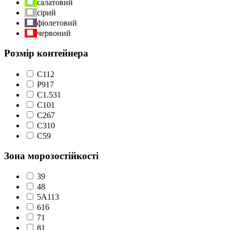
салатовий
сірий
фіолетовий
червоний
Розмір контейнера
C1
12
P9
17
С1.5
31
С10
1
С2
67
С3
10
С5
9
Зона морозостійкості
3
9
4
8
5А
113
6
16
7
1
8
1