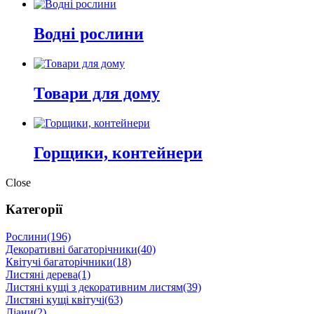
Водні рослини
Товари для дому
Горщики, контейнери
Close
Категорії
Рослини
(196)
Декоративні багаторічники
(40)
Квітучі багаторічники
(18)
Листяні дерева
(1)
Листяні кущі з декоративним листям
(39)
Листяні кущі квітучі
(63)
Ліани
(2)