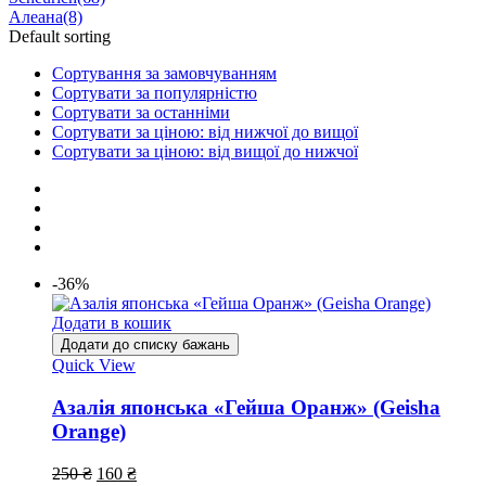
Алеана
(8)
Default sorting
Сортування за замовчуванням
Сортувати за популярністю
Сортувати за останніми
Сортувати за ціною: від нижчої до вищої
Сортувати за ціною: від вищої до нижчої
-36%
Додати в кошик
Додати до списку бажань
Quick View
Азалія японська «Гейша Оранж» (Geisha
Orange)
250
₴
160
₴