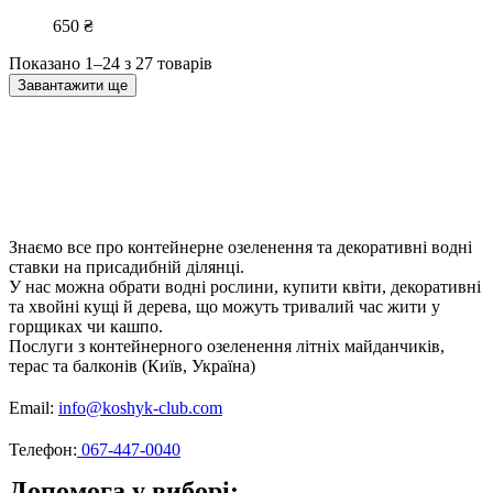
650
₴
Показано 1–24 з 27 товарів
Завантажити ще
Знаємо все про контейнерне озеленення та декоративні водні
ставки на присадибній ділянці.
У нас можна обрати водні рослини, купити квіти, декоративні
та хвойні кущі й дерева, що можуть тривалий час жити у
горщиках чи кашпо.
Послуги з контейнерного озеленення літніх майданчиків,
терас та балконів (Київ, Україна)
Email:
info@koshyk-club.com
Телефон:
067-447-0040
Допомога у виборі: