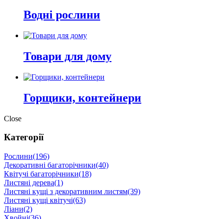
Водні рослини
Товари для дому
Горщики, контейнери
Close
Категорії
Рослини
(196)
Декоративні багаторічники
(40)
Квітучі багаторічники
(18)
Листяні дерева
(1)
Листяні кущі з декоративним листям
(39)
Листяні кущі квітучі
(63)
Ліани
(2)
Хвойні
(36)