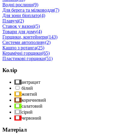
Водні рослини
(9)
Для берега та мілководдя
(7)
Для зони біоплато
(4)
Плавучі
(2)
Ставок у вазоні
(5)
Товари для дому
(4)
Горщики, контейнери
(143)
Системи автополиву
(2)
Кашпо з ротанга
(25)
Керамічні горщики
(65)
Пластикові горщики
(51)
Колір
антрацит
білий
жовтий
коричневий
салатовий
сірий
червоний
Матеріал