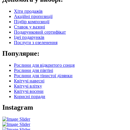
Хіти продажів
Акційні пропозиції
Підбір композиції
Ставок у вазоні
Подарунковий сертифікат
Ідеї подарунків
Послуги з озеленення
Популярне:
Рослини для відкритого сонця
Рослини для півтіні
Рослини для тінистої ділянки
Квітучі навесні
Квітучі влітку
Квітучі восени
Корисні поради
Instagram