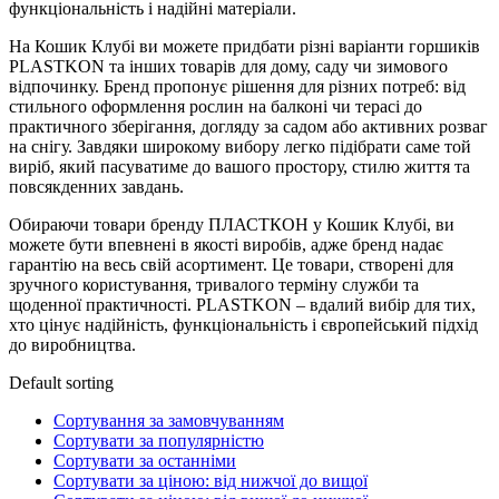
функціональність і надійні матеріали.
На Кошик Клубі ви можете придбати різні варіанти горшиків
PLASTKON та інших товарів для дому, саду чи зимового
відпочинку. Бренд пропонує рішення для різних потреб: від
стильного оформлення рослин на балконі чи терасі до
практичного зберігання, догляду за садом або активних розваг
на снігу. Завдяки широкому вибору легко підібрати саме той
виріб, який пасуватиме до вашого простору, стилю життя та
повсякденних завдань.
Обираючи товари бренду ПЛАСТКОН у Кошик Клубі, ви
можете бути впевнені в якості виробів, адже бренд надає
гарантію на весь свій асортимент. Це товари, створені для
зручного користування, тривалого терміну служби та
щоденної практичності. PLASTKON – вдалий вибір для тих,
хто цінує надійність, функціональність і європейський підхід
до виробництва.
Default sorting
Сортування за замовчуванням
Сортувати за популярністю
Сортувати за останніми
Сортувати за ціною: від нижчої до вищої