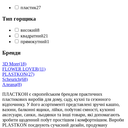
пластик
27
Тип горщика
високий
8
квадратний
21
прямокутний
1
Бренди
3D More
(18)
FLOWER LOVER
(11)
PLASTKON
(27)
Scheurich
(68)
Алеана
(8)
ПЛАСТКОН є європейським брендом практичних
пластикових виробів для дому, саду, кухні та сезонного
відпочинку. У його асортименті представлені зручні кашпо,
вазони, балконні ящики, лійки, побутові ємності, кухонні
аксесуари, санки, льодянки та інші товари, які допомагають
зробити щоденний побут простішим і комфортнішим. Вироби
PLASTKON поєднують сучасний дизайн, продуману