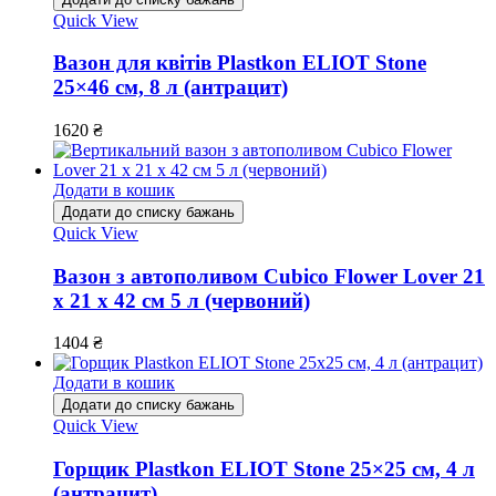
Quick View
Вазон для квітів Plastkon ELIOT Stone
25×46 см, 8 л (антрацит)
1620
₴
Додати в кошик
Додати до списку бажань
Quick View
Вазон з автополивом Cubico Flower Lover 21
x 21 х 42 см 5 л (червоний)
1404
₴
Додати в кошик
Додати до списку бажань
Quick View
Горщик Plastkon ELIOT Stone 25×25 см, 4 л
(антрацит)