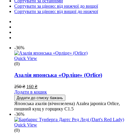
Сортувати за останніми
Сортувати за ціною: від нижчої до вищої
Сортувати за ціною: від вищої до нижчої
-36%
Quick View
(0)
Азалія японська «Орліце» (Orlice)
250
₴
160
₴
Додати в кошик
Додати до списку бажань
Японська азалія (вічнозелена) Azalea japonica Orlice,
пишний кущ у горщику С1.5
-36%
Quick View
(0)