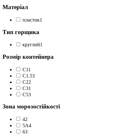
Матеріал
пластик
1
Тип горщика
круглий
1
Розмір контейнера
C1
1
С1.5
3
С2
2
С3
1
С5
3
Зона морозостійкості
4
2
5А
4
6
3