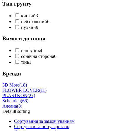
Тип грунту
кислий
3
нейтральний
6
пухкий
9
Вимоги до сонця
напівтінь
4
сонячна сторона
6
тінь
1
Бренди
3D More
(18)
FLOWER LOVER
(11)
PLASTKON
(27)
Scheurich
(68)
Алеана
(8)
Default sorting
Сортування за замовчуванням
Сортувати за популярністю