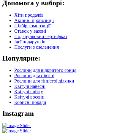
Допомога у виборі:
Хіти продажів
Акційні пропозиції
Підбір композиції
Ставок у вазоні
Подарунковий сертифікат
Ідеї подарунків
Послуги з озеленення
Популярне:
Рослини для відкритого сонця
Рослини для півтіні
Рослини для тінистої ділянки
Квітучі навесні
Квітучі влітку
Квітучі восени
Корисні поради
Instagram