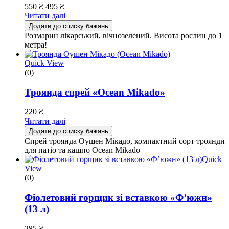
550
₴
495
₴
Читати далі
Додати до списку бажань
Розмарин лікарський, вічнозелений. Висота рослин до 1
метра!
Quick View
(0)
Троянда спрей «Ocean Mikado»
220
₴
Читати далі
Додати до списку бажань
Спрей троянда Оушен Мікадо, компактний сорт троянди
для патіо та кашпо Ocean Mikado
Quick
View
(0)
Фіолетовий горщик зі вставкою «Ф’южн»
(13 л)
285
₴