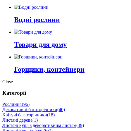
Водні рослини
Товари для дому
Горщики, контейнери
Close
Категорії
Рослини
(196)
Декоративні багаторічники
(40)
Квітучі багаторічники
(18)
Листяні дерева
(1)
Листяні кущі з декоративним листям
(39)
Листяні кущі квітучі
(63)