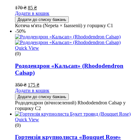
170
₴
85
₴
Додати в кошик
Додати до списку бажань
Котяча м'ята (Nepeta × faassenii) у горщику С1
-50%
Quick View
(0)
Рододендрон «Кальсап» (Rhododendron
Calsap)
350
₴
175
₴
Додати в кошик
Додати до списку бажань
Рододендрон (вічнозелений) Rhododendron Calsap у
горщику С2
Quick View
(0)
Гортензія крупнолиста «Bouquet Rose»