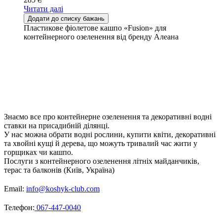
Читати далі
Додати до списку бажань
Пластикове фіолетове кашпо «Fusion» для
контейнерного озеленення від бренду Алеана
Знаємо все про контейнерне озеленення та декоративні водні
ставки на присадибній ділянці.
У нас можна обрати водні рослини, купити квіти, декоративні
та хвойні кущі й дерева, що можуть тривалий час жити у
горщиках чи кашпо.
Послуги з контейнерного озеленення літніх майданчиків,
терас та балконів (Київ, Україна)
Email:
info@koshyk-club.com
Телефон:
067-447-0040