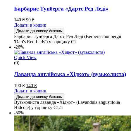
Барбарис Тунберга «Дартс Ред Леді»
140
₴
90
₴
Додати в кошик
Додати до списку бажань
Барбарис Тунберга Дартс Ред Леді (Berberis thunbergii
'Dart's Red Lady') у горщику С2
-26%
Quick View
(0)
Лаванда англійська «Хідкот» (вузьколиста)
190
₴
140
₴
Додати в кошик
Додати до списку бажань
Вузьколиста лаванда «Хідкот» (Lavandula angustifolia
Hidcote) у горщику С1.5
-50%