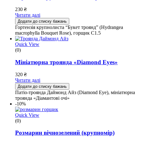
230
₴
Читати далі
Додати до списку бажань
Гортензія крупнолиста “Букет троянд” (Hydrangea
macrophylla Bouquet Rose), горщик С1.5
Quick View
(0)
Мініатюрна троянда «Diamond Eyes»
320
₴
Читати далі
Додати до списку бажань
Патіо-троянда Даймонд Айз (Diamond Eye), мініатюрна
троянда «Діамантові очі»
-10%
Quick View
(0)
Розмарин вічнозелений (крупномір)