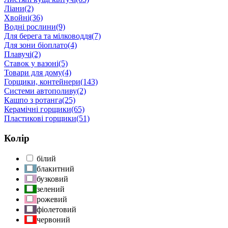
Ліани
(2)
Хвойні
(36)
Водні рослини
(9)
Для берега та мілководдя
(7)
Для зони біоплато
(4)
Плавучі
(2)
Ставок у вазоні
(5)
Товари для дому
(4)
Горщики, контейнери
(143)
Системи автополиву
(2)
Кашпо з ротанга
(25)
Керамічні горщики
(65)
Пластикові горщики
(51)
Колір
білий
блакитний
бузковий
зелений
рожевий
фіолетовий
червоний