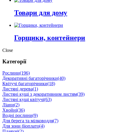
Товари для дому
Горщики, контейнери
Close
Категорії
Рослини
(196)
Декоративні багаторічники
(40)
Квітучі багаторічники
(18)
Листяні дерева
(1)
Листяні кущі з декоративним листям
(39)
Листяні кущі квітучі
(63)
Ліани
(2)
Хвойні
(36)
Водні рослини
(9)
Для берега та мілководдя
(7)
Для зони біоплато
(4)
Плавучі
(2)