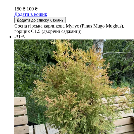
150
₴
100
₴
Додати в кошик
Додати до списку бажань
Сосна гірська карликова Мугус (Pinus Mugo Mughus),
горщик С1.5 (дворічні саджанці)
-31%