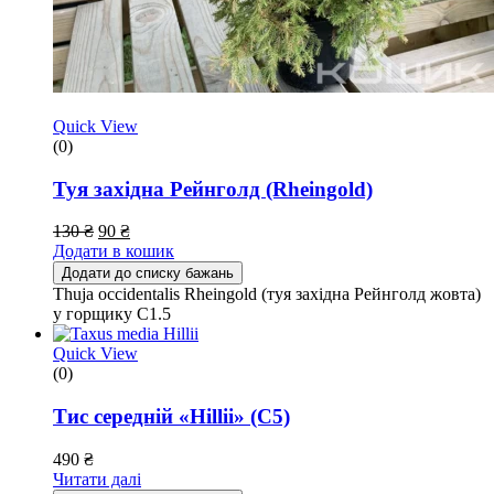
Quick View
(0)
Туя західна Рейнголд (Rheingold)
130
₴
90
₴
Додати в кошик
Додати до списку бажань
Thuja occidentalis Rheingold (туя західна Рейнголд жовта)
у горщику С1.5
Quick View
(0)
Тис середній «Hillii» (С5)
490
₴
Читати далі