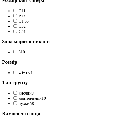
Розмір контейнера
C1
1
P9
3
С1.5
3
С3
2
С5
1
Зона морозостійкості
3
10
Розмір
40+ см
1
Тип грунту
кислий
9
нейтральний
10
пухкий
8
Вимоги до сонця