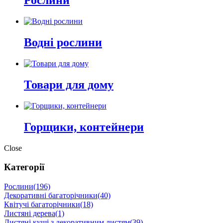
Рослини
Водні рослини
Товари для дому
Горщики, контейнери
Close
Категорії
Рослини
(196)
Декоративні багаторічники
(40)
Квітучі багаторічники
(18)
Листяні дерева
(1)
Листяні кущі з декоративним листям
(39)