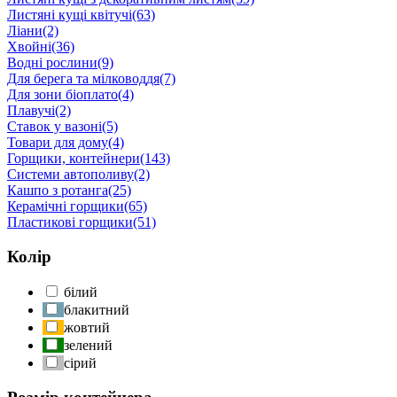
Листяні кущі квітучі
(63)
Ліани
(2)
Хвойні
(36)
Водні рослини
(9)
Для берега та мілководдя
(7)
Для зони біоплато
(4)
Плавучі
(2)
Ставок у вазоні
(5)
Товари для дому
(4)
Горщики, контейнери
(143)
Системи автополиву
(2)
Кашпо з ротанга
(25)
Керамічні горщики
(65)
Пластикові горщики
(51)
Колір
білий
блакитний
жовтий
зелений
сірий