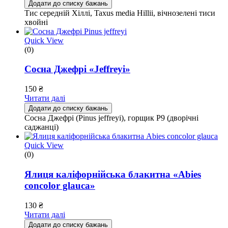
Додати до списку бажань
Тис середній Хіллі, Taxus media Hillii, вічнозелені тиси
хвойні
Quick View
(0)
Сосна Джефрі «Jeffreyi»
150
₴
Читати далі
Додати до списку бажань
Сосна Джефрі (Pinus jeffreyi), горщик Р9 (дворічні
саджанці)
Quick View
(0)
Ялиця каліфорнійська блакитна «Abies
concolor glauca»
130
₴
Читати далі
Додати до списку бажань