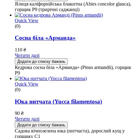
Ялиця каліфорнійська блакитна (Abies concolor glauca),
горщик Р9 (трирічні саджанці)
Quick View
(0)
Сосна біла «Арманда»
110
₴
Читати далі
Додати до списку бажань
Кедрова сосна біла «Арманда» (Pinus armandii), горщик
Р9
Quick View
(0)
Юка нитчата (Yucca filamentosa)
90
₴
Читати далі
Додати до списку бажань
Садова вічнозелена юка (нитчаста), дорослий кущ у
горщику С1