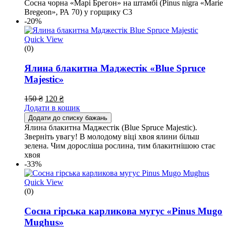
Сосна чорна «Марі Брегон» на штамбі (Pinus nigra «Marie
Bregeon», РА 70) у горщику С3
-20%
Quick View
(0)
Ялина блакитна Маджестік «Blue Spruce
Majestic»
150
₴
120
₴
Додати в кошик
Додати до списку бажань
Ялина блакитна Маджестік (Blue Spruce Majestic).
Зверніть увагу! В молодому віці хвоя ялини більш
зелена. Чим доросліша рослина, тим блакитнішою стає
хвоя
-33%
Quick View
(0)
Сосна гірська карликова мугус «Pinus Mugo
Mughus»