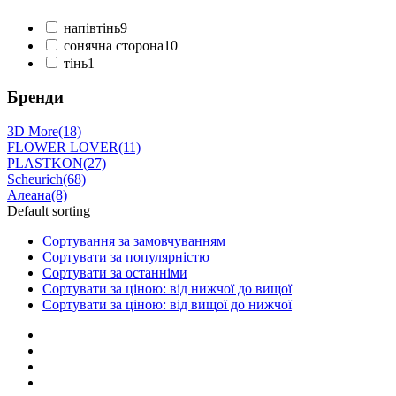
напівтінь
9
сонячна сторона
10
тінь
1
Бренди
3D More
(18)
FLOWER LOVER
(11)
PLASTKON
(27)
Scheurich
(68)
Алеана
(8)
Default sorting
Сортування за замовчуванням
Сортувати за популярністю
Сортувати за останніми
Сортувати за ціною: від нижчої до вищої
Сортувати за ціною: від вищої до нижчої