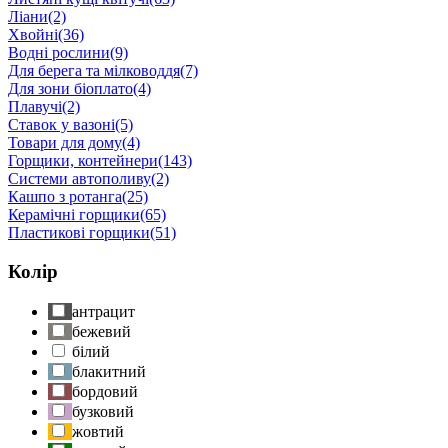
Ліани
(2)
Хвойні
(36)
Водні рослини
(9)
Для берега та мілководдя
(7)
Для зони біоплато
(4)
Плавучі
(2)
Ставок у вазоні
(5)
Товари для дому
(4)
Горщики, контейнери
(143)
Системи автополиву
(2)
Кашпо з ротанга
(25)
Керамічні горщики
(65)
Пластикові горщики
(51)
Колір
антрацит
бежевий
білий
блакитний
бордовий
бузковий
жовтий