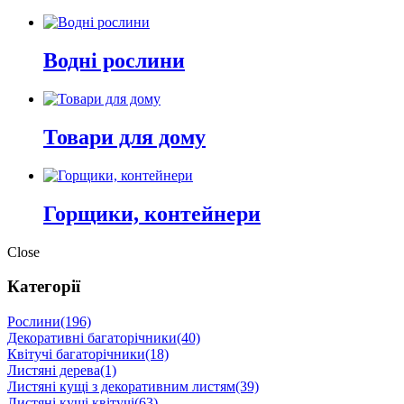
Водні рослини
Товари для дому
Горщики, контейнери
Close
Категорії
Рослини
(196)
Декоративні багаторічники
(40)
Квітучі багаторічники
(18)
Листяні дерева
(1)
Листяні кущі з декоративним листям
(39)
Листяні кущі квітучі
(63)