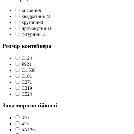
високий
9
квадратний
22
круглий
90
прямокутний
1
фігурний
13
Розмір контейнера
C1
24
P9
21
С1.5
38
С10
1
С2
71
С3
19
С5
24
Зона морозостійкості
3
10
4
15
5А
136