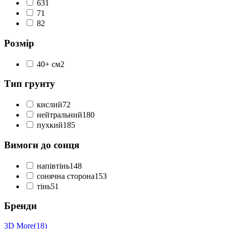
6
31
7
1
8
2
Розмір
40+ см
2
Тип грунту
кислий
72
нейтральний
180
пухкий
185
Вимоги до сонця
напівтінь
148
сонячна сторона
153
тінь
51
Бренди
3D More
(18)