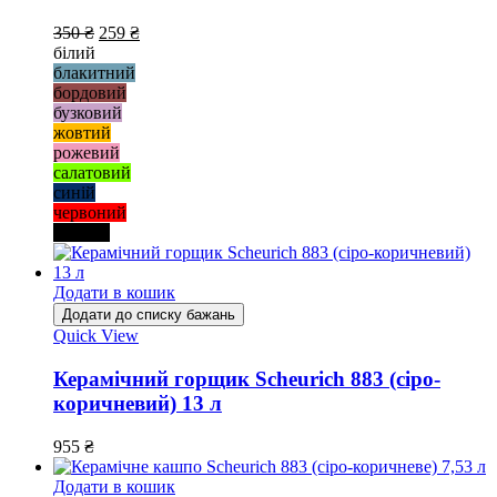
350
₴
259
₴
білий
блакитний
бордовий
бузковий
жовтий
рожевий
салатовий
синій
червоний
чорний
Додати в кошик
Додати до списку бажань
Quick View
Керамічний горщик Scheurich 883 (сіро-
коричневий) 13 л
955
₴
Додати в кошик