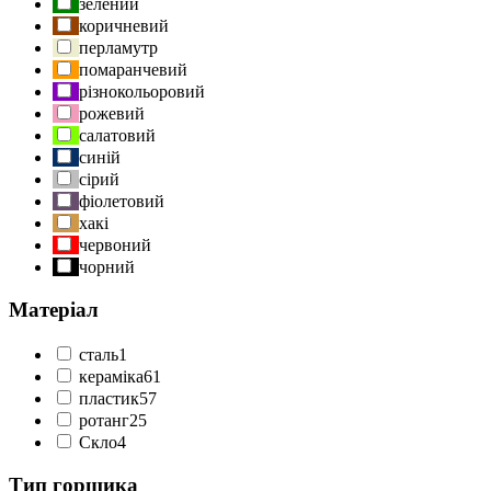
зелений
коричневий
перламутр
помаранчевий
різнокольоровий
рожевий
салатовий
синій
сірий
фіолетовий
хакі
червоний
чорний
Матеріал
cталь
1
кераміка
61
пластик
57
ротанг
25
Скло
4
Тип горщика