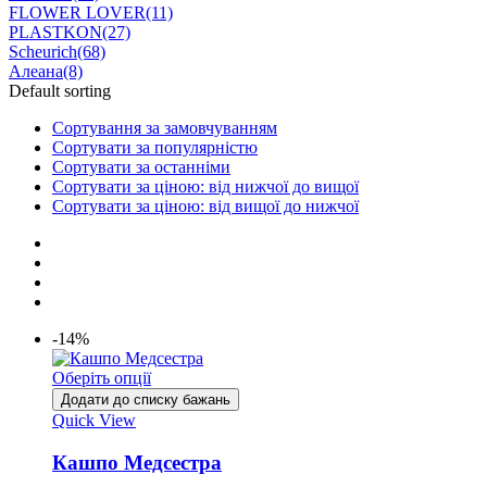
FLOWER LOVER
(11)
PLASTKON
(27)
Scheurich
(68)
Алеана
(8)
Default sorting
Сортування за замовчуванням
Сортувати за популярністю
Сортувати за останніми
Сортувати за ціною: від нижчої до вищої
Сортувати за ціною: від вищої до нижчої
-14%
Оберіть опції
Додати до списку бажань
Quick View
Кашпо Медсестра