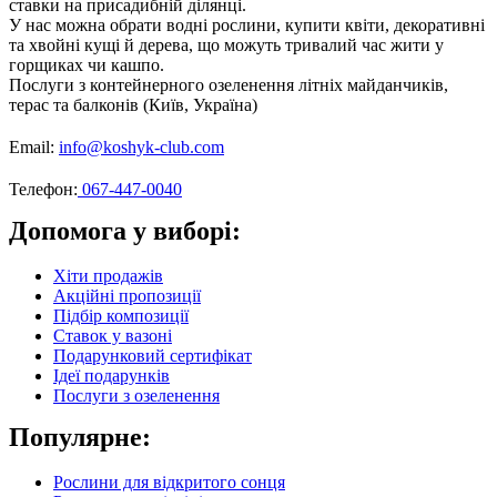
ставки на присадибній ділянці.
У нас можна обрати водні рослини, купити квіти, декоративні
та хвойні кущі й дерева, що можуть тривалий час жити у
горщиках чи кашпо.
Послуги з контейнерного озеленення літніх майданчиків,
терас та балконів (Київ, Україна)
Email:
info@koshyk-club.com
Телефон:
067-447-0040
Допомога у виборі:
Хіти продажів
Акційні пропозиції
Підбір композиції
Ставок у вазоні
Подарунковий сертифікат
Ідеї подарунків
Послуги з озеленення
Популярне:
Рослини для відкритого сонця