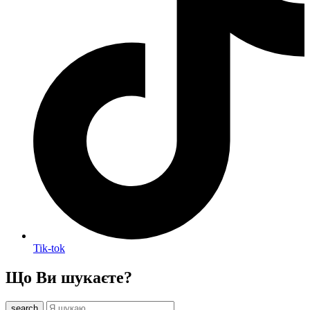
Tik-tok
Що Ви шукаєте?
search