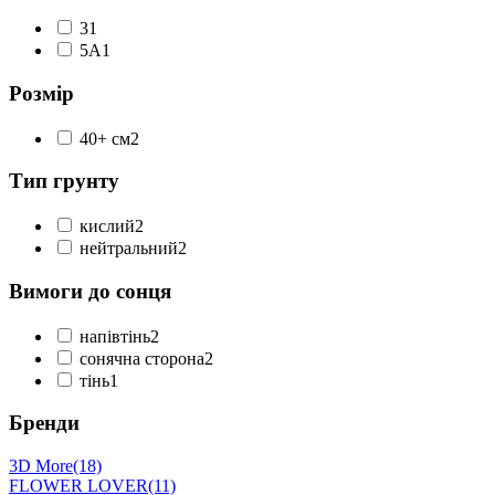
3
1
5А
1
Розмір
40+ см
2
Тип грунту
кислий
2
нейтральний
2
Вимоги до сонця
напівтінь
2
сонячна сторона
2
тінь
1
Бренди
3D More
(18)
FLOWER LOVER
(11)