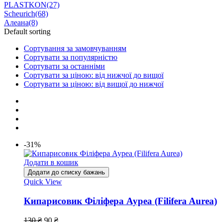
PLASTKON
(27)
Scheurich
(68)
Алеана
(8)
Default sorting
Сортування за замовчуванням
Сортувати за популярністю
Сортувати за останніми
Сортувати за ціною: від нижчої до вищої
Сортувати за ціною: від вищої до нижчої
-31%
Додати в кошик
Додати до списку бажань
Quick View
Кипарисовик Філіфера Ауреа (Filifera Aurea)
130
₴
90
₴