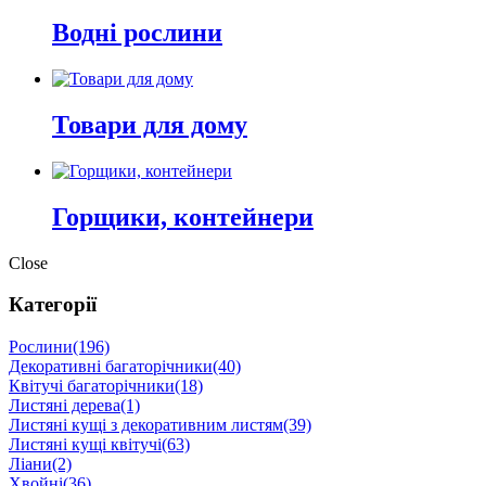
Водні рослини
Товари для дому
Горщики, контейнери
Close
Категорії
Рослини
(196)
Декоративні багаторічники
(40)
Квітучі багаторічники
(18)
Листяні дерева
(1)
Листяні кущі з декоративним листям
(39)
Листяні кущі квітучі
(63)
Ліани
(2)
Хвойні
(36)