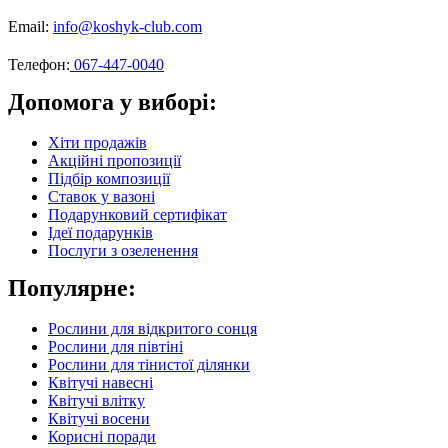
Email:
info@koshyk-club.com
Телефон:
067-447-0040
Допомога у виборі:
Хіти продажів
Акційні пропозиції
Підбір композиції
Ставок у вазоні
Подарунковий сертифікат
Ідеї подарунків
Послуги з озеленення
Популярне:
Рослини для відкритого сонця
Рослини для півтіні
Рослини для тінистої ділянки
Квітучі навесні
Квітучі влітку
Квітучі восени
Корисні поради