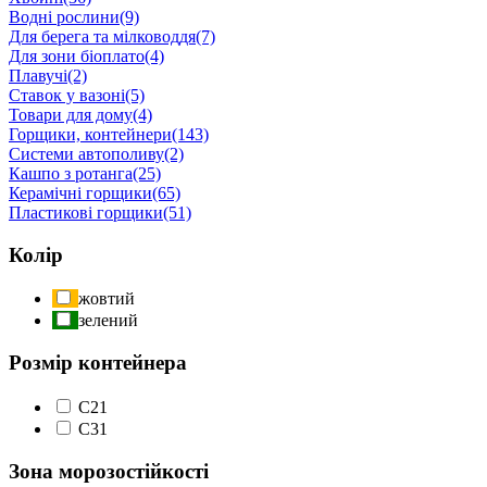
Водні рослини
(9)
Для берега та мілководдя
(7)
Для зони біоплато
(4)
Плавучі
(2)
Ставок у вазоні
(5)
Товари для дому
(4)
Горщики, контейнери
(143)
Системи автополиву
(2)
Кашпо з ротанга
(25)
Керамічні горщики
(65)
Пластикові горщики
(51)
Колір
жовтий
зелений
Розмір контейнера
С2
1
С3
1
Зона морозостійкості