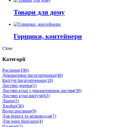
Товари для дому
Горщики, контейнери
Close
Категорії
Рослини
(196)
Декоративні багаторічники
(40)
Квітучі багаторічники
(18)
Листяні дерева
(1)
Листяні кущі з декоративним листям
(39)
Листяні кущі квітучі
(63)
Ліани
(2)
Хвойні
(36)
Водні рослини
(9)
Для берега та мілководдя
(7)
Для зони біоплато
(4)
Плавучі
(2)