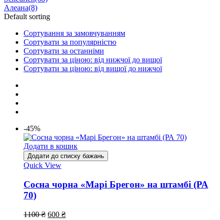
Алеана
(8)
Default sorting
Сортування за замовчуванням
Сортувати за популярністю
Сортувати за останніми
Сортувати за ціною: від нижчої до вищої
Сортувати за ціною: від вищої до нижчої
-45%
Додати в кошик
Додати до списку бажань
Quick View
Сосна чорна «Марі Брегон» на штамбі (РА
70)
1100
₴
600
₴