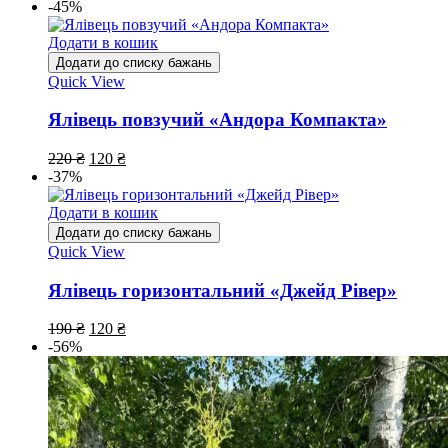
-45%
Додати в кошик
Додати до списку бажань
Quick View
Ялівець повзучий «Андора Компакта»
220
₴
120
₴
-37%
Додати в кошик
Додати до списку бажань
Quick View
Ялівець горизонтальний «Джейд Рівер»
190
₴
120
₴
-56%