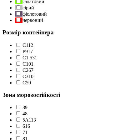
салатовий
сірий
фіолетовий
червоний
Розмір контейнера
C1
12
P9
17
С1.5
31
С10
1
С2
67
С3
10
С5
9
Зона морозостійкості
3
9
4
8
5А
113
6
16
7
1
8
1