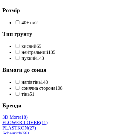
Розмір
40+ см
2
Тип грунту
кислий
65
нейтральний
135
пухкий
143
Вимоги до сонця
напівтінь
148
сонячна сторона
108
тінь
51
Бренди
3D More
(18)
FLOWER LOVER
(11)
PLASTKON
(27)
Scheurich
(68)