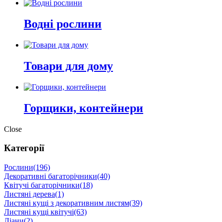
Водні рослини
Товари для дому
Горщики, контейнери
Close
Категорії
Рослини
(196)
Декоративні багаторічники
(40)
Квітучі багаторічники
(18)
Листяні дерева
(1)
Листяні кущі з декоративним листям
(39)
Листяні кущі квітучі
(63)
Ліани
(2)