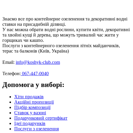
Знаємо все про контейнерне озеленення та декоративні водні
ставки на присадибній ділянці.
У нас можна обрати водні рослини, купити квіти, декоративні
та хвойні кущі й дерева, що можуть тривалий час жити у
горщиках чи кашпо.
Послуги з контейнерного озеленення літніх майданчиків,
терас та балконів (Київ, Україна)
Email:
info@koshyk-club.com
Телефон:
067-447-0040
Допомога у виборі:
Хіти продажів
Акційні пропозиції
Підбір композиції
Ставок у вазоні
Подарунковий сертифікат
Ідеї подарунків
Послуги з озеленення