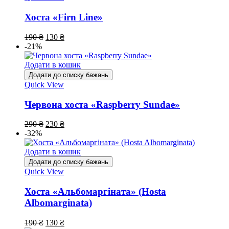
Хоста «Firn Line»
190
₴
130
₴
-21%
Додати в кошик
Додати до списку бажань
Quick View
Червона хоста «Raspberry Sundae»
290
₴
230
₴
-32%
Додати в кошик
Додати до списку бажань
Quick View
Хоста «Альбомаргіната» (Hosta
Albomarginata)
190
₴
130
₴