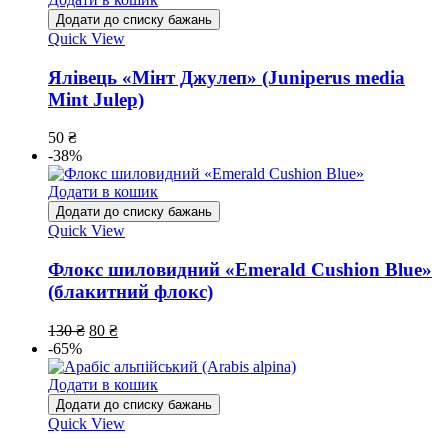
Додати до списку бажань
Quick View
Ялівець «Мінт Джулеп» (Juniperus media
Mint Julep)
50
₴
-38%
Додати в кошик
Додати до списку бажань
Quick View
Флокс шиловидний «Emerald Cushion Blue»
(блакитний флокс)
130
₴
80
₴
-65%
Додати в кошик
Додати до списку бажань
Quick View