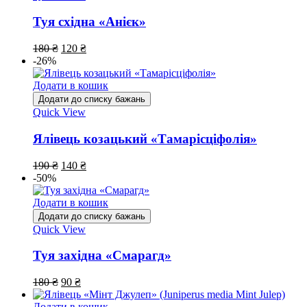
Туя східна «Анієк»
180
₴
120
₴
-26%
Додати в кошик
Додати до списку бажань
Quick View
Ялівець козацький «Тамарісціфолія»
190
₴
140
₴
-50%
Додати в кошик
Додати до списку бажань
Quick View
Туя західна «Смарагд»
180
₴
90
₴
Додати в кошик