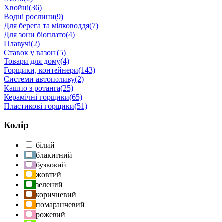
Хвойні
(36)
Водні рослини
(9)
Для берега та мілководдя
(7)
Для зони біоплато
(4)
Плавучі
(2)
Ставок у вазоні
(5)
Товари для дому
(4)
Горщики, контейнери
(143)
Системи автополиву
(2)
Кашпо з ротанга
(25)
Керамічні горщики
(65)
Пластикові горщики
(51)
Колір
білий
блакитний
бузковий
жовтий
зелений
коричневий
помаранчевий
рожевий