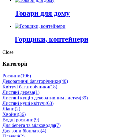
Товари для дому
Горщики, контейнери
Close
Категорії
Рослини
(196)
Декоративні багаторічники
(40)
Квітучі багаторічники
(18)
Листяні дерева
(1)
Листяні кущі з декоративним листям
(39)
Листяні кущі квітучі
(63)
Ліани
(2)
Хвойні
(36)
Водні рослини
(9)
Для берега та мілководдя
(7)
Для зони біоплато
(4)
Плавучі
(2)