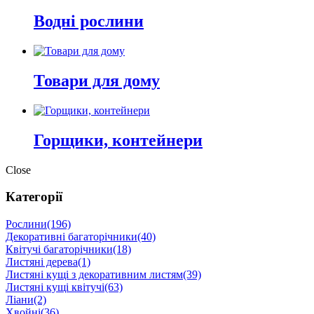
Водні рослини
Товари для дому
Горщики, контейнери
Close
Категорії
Рослини
(196)
Декоративні багаторічники
(40)
Квітучі багаторічники
(18)
Листяні дерева
(1)
Листяні кущі з декоративним листям
(39)
Листяні кущі квітучі
(63)
Ліани
(2)
Хвойні
(36)