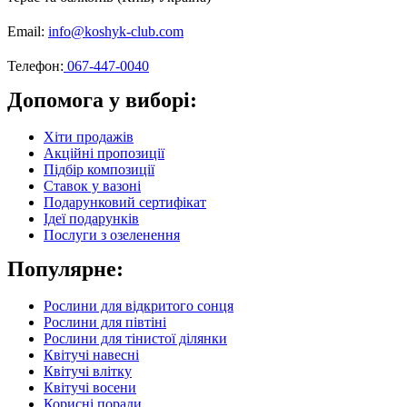
Email:
info@koshyk-club.com
Телефон:
067-447-0040
Допомога у виборі:
Хіти продажів
Акційні пропозиції
Підбір композиції
Ставок у вазоні
Подарунковий сертифікат
Ідеї подарунків
Послуги з озеленення
Популярне:
Рослини для відкритого сонця
Рослини для півтіні
Рослини для тінистої ділянки
Квітучі навесні
Квітучі влітку
Квітучі восени
Корисні поради