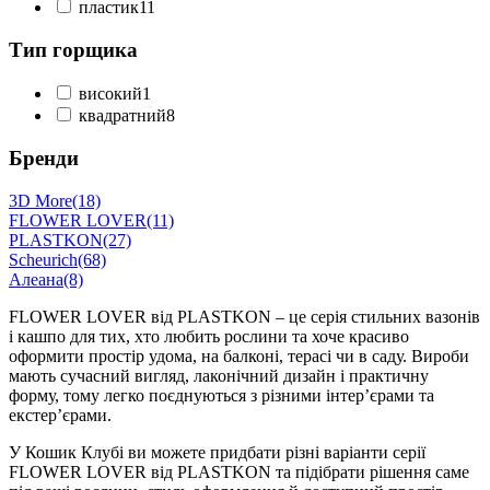
пластик
11
Тип горщика
високий
1
квадратний
8
Бренди
3D More
(18)
FLOWER LOVER
(11)
PLASTKON
(27)
Scheurich
(68)
Алеана
(8)
FLOWER LOVER від PLASTKON – це серія стильних вазонів
і кашпо для тих, хто любить рослини та хоче красиво
оформити простір удома, на балконі, терасі чи в саду. Вироби
мають сучасний вигляд, лаконічний дизайн і практичну
форму, тому легко поєднуються з різними інтер’єрами та
екстер’єрами.
У Кошик Клубі ви можете придбати різні варіанти серії
FLOWER LOVER від PLASTKON та підібрати рішення саме