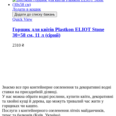
Додати в кошик
Додати до списку бажань
Quick View
Горщик для квітів Plastkon ELIOT Stone
30×58 см, 11 л (сірий)
2310
₴
Знаємо все про контейнерне озеленення та декоративні водні
ставки на присадибній ділянці.
У нас можна обрати водні рослини, купити квіти, декоративні
та хвойні кущі й дерева, що можуть тривалий час жити у
горщиках чи кашпо.
Послуги з контейнерного озеленення літніх майданчиків,
терас та балконів (Київ, Україна)