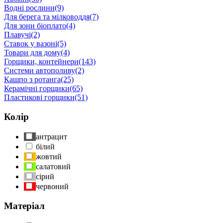
Водні рослини
(9)
Для берега та мілководдя
(7)
Для зони біоплато
(4)
Плавучі
(2)
Ставок у вазоні
(5)
Товари для дому
(4)
Горщики, контейнери
(143)
Системи автополиву
(2)
Кашпо з ротанга
(25)
Керамічні горщики
(65)
Пластикові горщики
(51)
Колір
антрацит
білий
жовтий
салатовий
сірий
червоний
Матеріал